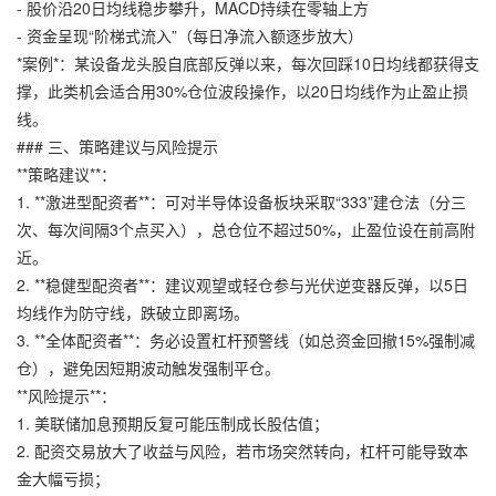
- 股价沿20日均线稳步攀升，MACD持续在零轴上方
- 资金呈现“阶梯式流入”（每日净流入额逐步放大）
*案例*：某设备龙头股自底部反弹以来，每次回踩10日均线都获得支
撑，此类机会适合用30%仓位波段操作，以20日均线作为止盈止损
线。
### 三、策略建议与风险提示
**策略建议**：
1. **激进型配资者**：可对半导体设备板块采取“333”建仓法（分三
次、每次间隔3个点买入），总仓位不超过50%，止盈位设在前高附
近。
2. **稳健型配资者**：建议观望或轻仓参与光伏逆变器反弹，以5日
均线作为防守线，跌破立即离场。
3. **全体配资者**：务必设置杠杆预警线（如总资金回撤15%强制减
仓），避免因短期波动触发强制平仓。
**风险提示**：
1. 美联储加息预期反复可能压制成长股估值；
2. 配资交易放大了收益与风险，若市场突然转向，杠杆可能导致本
金大幅亏损；