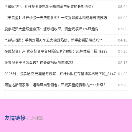
**解析型**：杠杆投资逻辑如何影响资产配置的长期收益？
08-04
【干货型】杠杆炒股一天费用多少？一文拆解成本构成与省钱技巧
03-03
股票配资大盘缩量震荡：涨跌幅收窄，资金规模降X%显趋弱
07-03
**避坑指南：手机炒股APP五大隐藏陷阱，新手必看防亏技巧**
04-18
在线配资开户 实盘配资平台风险管理全解析：风控体系与操_8889
01-20
股票配资平台怎么选？这关键指标帮你避坑！
02-17
2026线上股票配资 元鼎证券观察：杠杆炒股在存量博弈格局下的_8147
01-22
阿迪达斯萧家乐：运动风尚引领者，正规实盘配资助力产业升级？
07-28
友情链接
/ LINKS