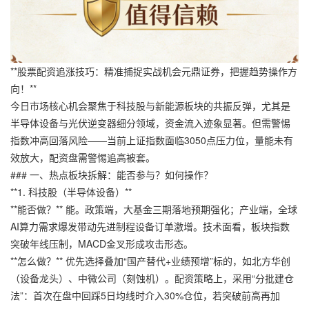
**股票配资追涨技巧：精准捕捉实战机会元鼎证券，把握趋势操作方
向！**
今日市场核心机会聚焦于科技股与新能源板块的共振反弹，尤其是
半导体设备与光伏逆变器细分领域，资金流入迹象显著。但需警惕
指数冲高回落风险——当前上证指数面临3050点压力位，量能未有
效放大，配资盘需警惕追高被套。
### 一、热点板块拆解：能否参与？如何操作？
**1. 科技股（半导体设备）**
**能否做？** 能。政策端，大基金三期落地预期强化；产业端，全球
AI算力需求爆发带动先进制程设备订单激增。技术面看，板块指数
突破年线压制，MACD金叉形成攻击形态。
**怎么做？** 优先选择叠加“国产替代+业绩预增”标的，如北方华创
（设备龙头）、中微公司（刻蚀机）。配资策略上，采用“分批建仓
法”：首次在盘中回踩5日均线时介入30%仓位，若突破前高再加