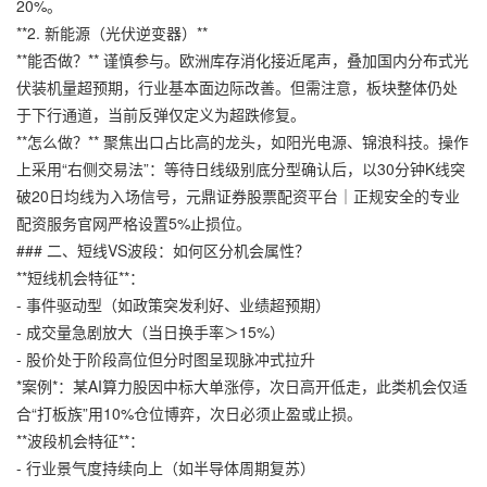
20%。
**2. 新能源（光伏逆变器）**
**能否做？** 谨慎参与。欧洲库存消化接近尾声，叠加国内分布式光
伏装机量超预期，行业基本面边际改善。但需注意，板块整体仍处
于下行通道，当前反弹仅定义为超跌修复。
**怎么做？** 聚焦出口占比高的龙头，如阳光电源、锦浪科技。操作
上采用“右侧交易法”：等待日线级别底分型确认后，以30分钟K线突
破20日均线为入场信号，
元鼎证券股票配资平台｜正规安全的专业
配资服务官网
严格设置5%止损位。
### 二、短线VS波段：如何区分机会属性？
**短线机会特征**：
- 事件驱动型（如政策突发利好、业绩超预期）
- 成交量急剧放大（当日换手率＞15%）
- 股价处于阶段高位但分时图呈现脉冲式拉升
*案例*：某AI算力股因中标大单涨停，次日高开低走，此类机会仅适
合“打板族”用10%仓位博弈，次日必须止盈或止损。
**波段机会特征**：
- 行业景气度持续向上（如半导体周期复苏）