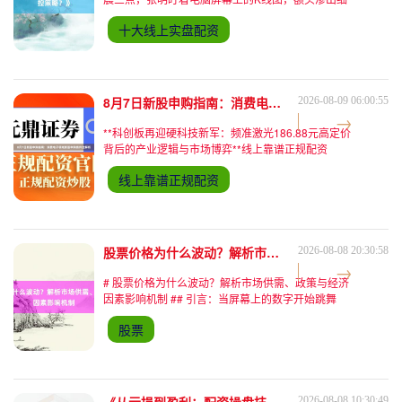
密的汗珠。他刚刚在某杠杆平台用10倍杠杆做多黄
十大线上实盘配资
金，结果美联储突然释放鹰派信号，金价在15分钟内
暴跌2%。账户里的保证金瞬间被强平，原本计划的
“小赚一笔”变成了血本无归。这样的场景，在杠杆交
易领域并不罕见。杠杆的放大效应既能带来超额收
益，也能让风险以几何级数
8月7日新股申购指南：消费电子领域新股申购条件全解析
2026-08-09 06:00:55
**科创板再迎硬科技新军：频准激光186.88元高定价
背后的产业逻辑与市场博弈**线上靠谱正规配资
2026年A股新股市场持续火热，截至3月中旬已有89
线上靠谱正规配资
只新股成功上市且首日零破发，科创板更以高溢价效
应成为打新焦点。在此背景下，专注于精密激光器研
发的频准激光正式启动招股，186.88元/股的发行价
创下年内科创板新高，其定价策略与产业前景引发市
场深度关注。 ##
股票价格为什么波动？解析市场供需、政策与经济因素影响机制
2026-08-08 20:30:58
# 股票价格为什么波动？解析市场供需、政策与经济
因素影响机制 ## 引言：当屏幕上的数字开始跳舞
"为什么我持有的股票上午还涨了3%，下午就跌了
股票
5%？"这是某投资论坛上一位新手投资者的困惑。类
似的疑问每天都在全球股市中上演：特斯拉股价因马
斯克一条推特暴涨10%，中概股因政策变动集体跳
水，原油期货价格因地缘冲突单日波动20%……这些
看似随机的数字跳动背后，实则
2026-08-08 10:30:49