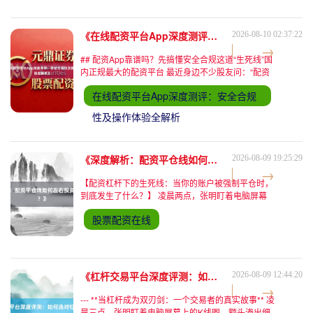
揉碎聊聊，怎么用技术分析实现稳定收益。 ## 一、
技术分析不是玄学，是概率游戏 很多新手觉得技术
分析就是看图说话，其实背后藏着数
《在线配资平台App深度测评：安全合规性及操作体验全解析》
2026-08-10 02:37:22
## 配资App靠谱吗？先搞懂安全合规这道“生死线”国
内正规最大的配资平台 最近身边不少股友问：“配资
App到底能不能用？”答案其实藏在两个关键词里：**
在线配资平台App深度测评：安全合规
安全合规**和**操作体验**。先说结论——**选对平
台，配资能放大收益；选错平台，可能血本无归**。
性及操作体验全解析
今天咱们就从这两个核心维度，扒一扒配资App的底
裤。 ### 资金安全：别让你的钱“裸奔” 配资App最
《深度解析：配资平仓线如何左右投资盈亏平衡点？》
2026-08-09 19:25:29
【配资杠杆下的生死线：当你的账户被强制平仓时，
到底发生了什么？】 凌晨两点，张明盯着电脑屏幕
上的账户数字，后背已被冷汗浸透。他刚接到配资公
股票配资在线
司电话——由于标的股票连续跌停，他的保证金账户
已触及170%的平仓线。这个数字像一把利刃，瞬间
割裂了他三个月来精心构建的盈利预期。此刻他才惊
觉，自己从未真正理解过这条看似简单的数字红线，
究竟如何左右着投资的生死存亡。 --
《杠杆交易平台深度评测：如何选对杠杆倍率与风控策略？》
2026-08-09 12:44:20
--- **当杠杆成为双刃剑：一个交易者的真实故事** 凌
晨三点，张明盯着电脑屏幕上的K线图，额头渗出细