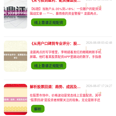
《从亏损到盈利：配资操盘技巧的实战应用与心得》
【标题】当账户从-35%到+18%：一位散户的配资突
围战实录 --- **一、暴雨夜的资金警报** 凌晨两点，
我盯着电脑屏幕上跳动的数字，手指无意识摩挲着鼠
线上靠谱正规配资
标垫边缘。账户余额显示亏损35%，这已经是连续第
七个交易日下跌。窗外的雨声和心跳声交织，手机里
不断弹出的配资平台预警短信像催命符——如果明天
开盘前不能补足保证金，系统将强制平仓。 这个场
景发生在去年11月
《从用户口碑到专业评分：股票配资app排行全解析》
2026-08-08 03:42:48
凌晨两点的写字楼里，李明揉着发红的眼睛刷新手机
屏幕。他盯着某股票配资APP里跳动的数字，手指悬
在"确认配资"按钮上方迟迟没有落下——这是他第三
线上靠谱正规配资
次因为选错平台而错失交易机会。这个场景线上靠谱
正规配资，正在无数投资者的手机屏幕前上演。 ---
**一、口碑背后的真实战场** 在某财经论坛的"配资
APP吐槽专区"，用户"老股民张叔"的帖子引发
3000+回复："去年
解析股票回调：趋势、成因及应对策略分析
2026-08-07 17:24:27
在股票市场中，价格波动是常态线上实盘配资，其中
“股票回调”是投资者频繁关注的现象。无论是新手还
是资深交易者，都可能面临股价短期下跌的困扰：是
解析
暂时调整还是趋势反转？是该加仓还是止损？本文将
从回调趋势判断、核心成因分析及科学应对策略三个