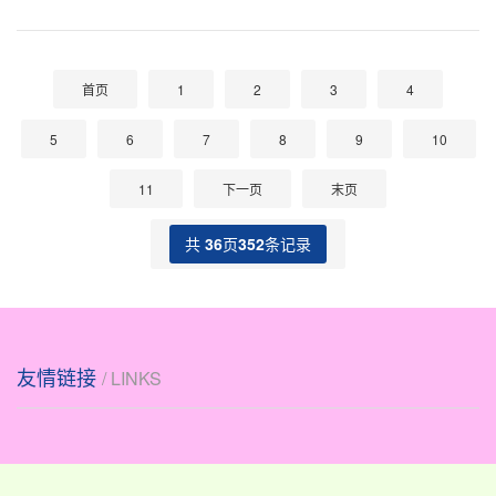
维度展开探讨，帮助投资者理性看待市场波动，提升
决策质量。 ## 一、股票回调的常见趋势特征 股票回
调通常表现为股价从近期高点向下
首页
1
2
3
4
5
6
7
8
9
10
11
下一页
末页
共
36
页
352
条记录
友情链接
/ LINKS