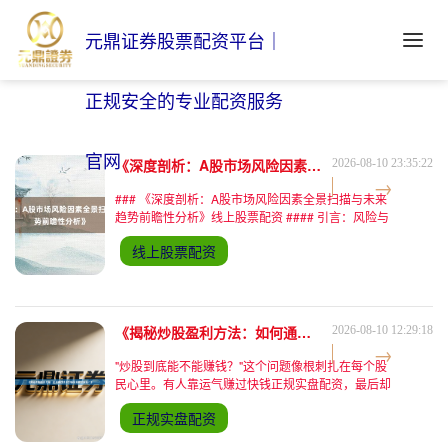
元鼎证券股票配资平台｜
正规安全的专业配资服务
官网
《深度剖析：A股市场风险因素全景扫描与未来趋势前瞻性分析》
2026-08-10 23:35:22
### 《深度剖析：A股市场风险因素全景扫描与未来
趋势前瞻性分析》线上股票配资 #### 引言：风险与
机遇交织的资本市场新常态 2023年，A股市场在政
线上股票配资
策驱动、经济复苏与全球资本流动的共振中呈现结构
性分化特征。截至2023年Q3，沪深两市总市值突破
80万亿元，但日均成交额波动率较2022年上升
15%，显示市场情绪对风险因素的敏感度显著增强。
本文从宏观周期、政
《揭秘炒股盈利方法：如何通过技术分析实现稳定收益？》
2026-08-10 12:29:18
"炒股到底能不能赚钱？"这个问题像根刺扎在每个股
民心里。有人靠运气赚过快钱正规实盘配资，最后却
赔得精光；有人研究K线到凌晨，账户还是绿油油一
正规实盘配资
片。其实，技术分析就像一把手术刀，用对了能精准
解剖市场，用错了反而会伤到自己。今天咱们就掰开