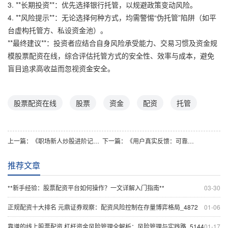
3. **长期投资**：优先选择银行托管，以规避政策变动风险。
4. **风险提示**：无论选择何种方式，均需警惕“伪托管”陷阱（如平
台虚构托管方、私设资金池）。
**最终建议**：投资者应结合自身风险承受能力、交易习惯及资金规
模股票配资在线，综合评估托管方式的安全性、效率与成本，避免
盲目追求高收益而忽视资金安全。
股票配资在线
股票
资金
配资
托管
上一篇：
《职场新人炒股进阶记：如何用配资托管稳住你的第一桶金？》
下一篇：
《用户真实反馈：可靠股票配资平台如何助您稳健获收益？》
推荐文章
**新手经验：股票配资平台如何操作？一文详解入门指南**
03-30
正规配资十大排名 元鼎证券观察：配资风险控制在存量博弈格局_4872
01-06
靠谱的线上股票配资 杠杆资金风险管理全解析：风险管理与实践路_5144
01-17