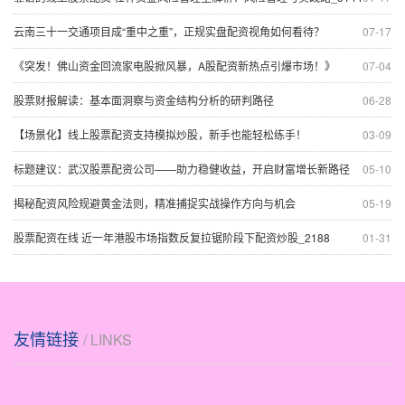
云南三十一交通项目成“重中之重”，正规实盘配资视角如何看待？
07-17
《突发！佛山资金回流家电股掀风暴，A股配资新热点引爆市场！》
07-04
股票财报解读：基本面洞察与资金结构分析的研判路径
06-28
【场景化】线上股票配资支持模拟炒股，新手也能轻松练手！
03-09
标题建议：武汉股票配资公司——助力稳健收益，开启财富增长新路径
05-10
揭秘配资风险规避黄金法则，精准捕捉实战操作方向与机会
05-19
股票配资在线 近一年港股市场指数反复拉锯阶段下配资炒股_2188
01-31
友情链接
/ LINKS