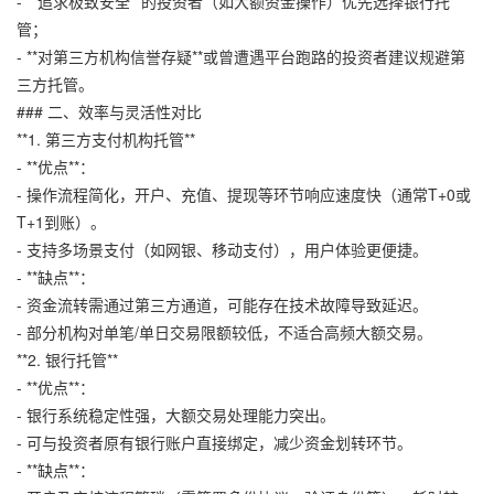
- **追求极致安全**的投资者（如大额资金操作）优先选择银行托
管；
- **对第三方机构信誉存疑**或曾遭遇平台跑路的投资者建议规避第
三方托管。
### 二、效率与灵活性对比
**1. 第三方支付机构托管**
- **优点**：
- 操作流程简化，开户、充值、提现等环节响应速度快（通常T+0或
T+1到账）。
- 支持多场景支付（如网银、移动支付），用户体验更便捷。
- **缺点**：
- 资金流转需通过第三方通道，可能存在技术故障导致延迟。
- 部分机构对单笔/单日交易限额较低，不适合高频大额交易。
**2. 银行托管**
- **优点**：
- 银行系统稳定性强，大额交易处理能力突出。
- 可与投资者原有银行账户直接绑定，减少资金划转环节。
- **缺点**：