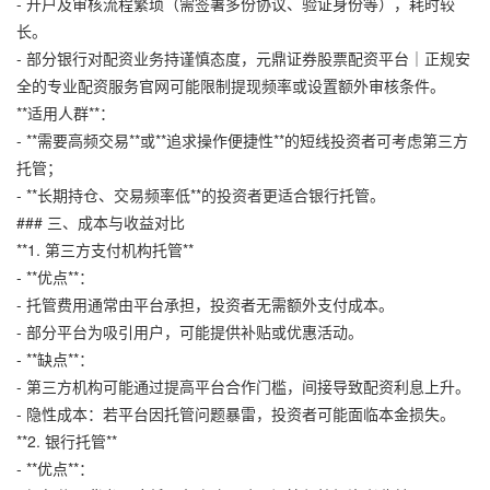
- 开户及审核流程繁琐（需签署多份协议、验证身份等），耗时较
长。
- 部分银行对配资业务持谨慎态度，
元鼎证券股票配资平台｜正规安
全的专业配资服务官网
可能限制提现频率或设置额外审核条件。
**适用人群**：
- **需要高频交易**或**追求操作便捷性**的短线投资者可考虑第三方
托管；
- **长期持仓、交易频率低**的投资者更适合银行托管。
### 三、成本与收益对比
**1. 第三方支付机构托管**
- **优点**：
- 托管费用通常由平台承担，投资者无需额外支付成本。
- 部分平台为吸引用户，可能提供补贴或优惠活动。
- **缺点**：
- 第三方机构可能通过提高平台合作门槛，间接导致配资利息上升。
- 隐性成本：若平台因托管问题暴雷，投资者可能面临本金损失。
**2. 银行托管**
- **优点**：