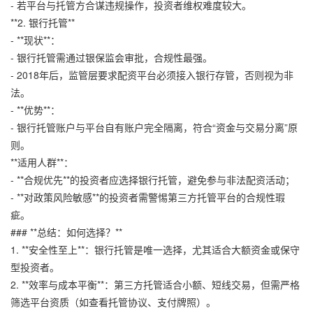
- 若平台与托管方合谋违规操作，投资者维权难度较大。
**2. 银行托管**
- **现状**：
- 银行托管需通过银保监会审批，合规性最强。
- 2018年后，监管层要求配资平台必须接入银行存管，否则视为非
法。
- **优势**：
- 银行托管账户与平台自有账户完全隔离，符合“资金与交易分离”原
则。
**适用人群**：
- **合规优先**的投资者应选择银行托管，避免参与非法配资活动；
- **对政策风险敏感**的投资者需警惕第三方托管平台的合规性瑕
疵。
### **总结：如何选择？**
1. **安全性至上**：银行托管是唯一选择，尤其适合大额资金或保守
型投资者。
2. **效率与成本平衡**：第三方托管适合小额、短线交易，但需严格
筛选平台资质（如查看托管协议、支付牌照）。