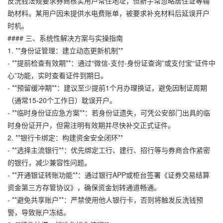
反洗钱法规要求券商核实用户常住地址，但新手常忽略居住证等辅
助材料。某用户因未提供水电费账单，被要求补充材料后延误开户
时机。
#### 三、系统性解决方案与实操指南
1. **身份证管理：建立动态更新机制**
- **提前检查有效期**：通过“微信-支付-身份证查询”或支付宝“证件中
心”功能，实时查看证件到期日。
- **预留缓冲期**：建议至少提前1个月办理换证，避免因制证周期
（通常15-20个工作日）耽误开户。
- **临时身份证应急方案**：若身份证遗失，可凭公安部门出具的临
时身份证开户，但需注明有效期并尽快补交正式证件。
2. **银行卡绑定：构建资金安全闭环**
- **选择主流银行**：优先绑定工行、建行、招行等与券商合作紧密
的银行，减少兼容性问题。
- **开通银证转账功能**：通过银行APP或柜台签署《证券交易结算
资金第三方存管协议》，确保资金划转通道畅通。
- **避免共享账户**：严禁使用他人银行卡，否则将触发反洗钱预
警，导致账户冻结。