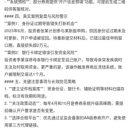
- **系统预检**：部分券商提供“开户信息预填”功能，可提前生成二维
码供客服核对。
#### 四、真实案例复盘与风险警示
**案例1：身份证过期导致错失打新机会**
2023年6月，投资者张某计划参与某新股申购，但因身份证过期未及
时更新，开户申请被驳回。待重新提交材料后，已错过最佳申购窗
口期，直接损失超2万元。
**案例2：银行卡绑定错误引发资金风险**
投资者李某误将母亲银行卡绑定至自己账户，导致母亲突发疾病时
无法及时取用资金。更严重的是，该操作触发券商反洗钱系统，账
户被限制交易达1个月。
#### 五、关键注意事项与长效防范策略
1. **建立证件档案库**：将身份证、银行卡、辅助证明等材料扫描存
档，标注有效期和用途。
2. **关注政策动态**：每年4月和10月是券商系统升级高峰期，需提
前确认开户要求是否有变更。
3. **选择合规平台**：优先通过证监会备案的AA级券商开户，避免使
用第三方代理链接。