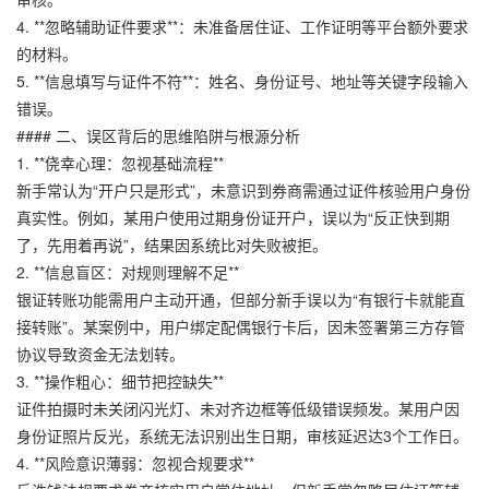
4. **忽略辅助证件要求**：未准备居住证、工作证明等平台额外要求
的材料。
5. **信息填写与证件不符**：姓名、身份证号、地址等关键字段输入
错误。
#### 二、误区背后的思维陷阱与根源分析
1. **侥幸心理：忽视基础流程**
新手常认为“开户只是形式”，未意识到券商需通过证件核验用户身份
真实性。例如，某用户使用过期身份证开户，误以为“反正快到期
了，先用着再说”，结果因系统比对失败被拒。
2. **信息盲区：对规则理解不足**
银证转账功能需用户主动开通，但部分新手误以为“有银行卡就能直
接转账”。某案例中，用户绑定配偶银行卡后，因未签署第三方存管
协议导致资金无法划转。
3. **操作粗心：细节把控缺失**
证件拍摄时未关闭闪光灯、未对齐边框等低级错误频发。某用户因
身份证照片反光，系统无法识别出生日期，审核延迟达3个工作日。
4. **风险意识薄弱：忽视合规要求**