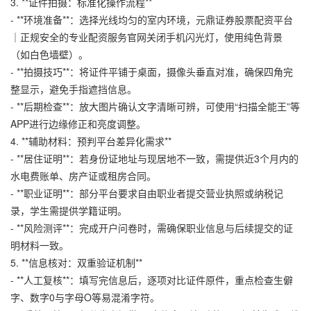
3. **证件拍摄：标准化操作流程**
- **环境准备**：选择光线均匀的室内环境，
元鼎证券股票配资平台
｜正规安全的专业配资服务官网
关闭手机闪光灯，使用纯色背景
（如白色墙壁）。
- **拍摄技巧**：将证件平铺于桌面，摄像头垂直对准，确保四角完
整显示，避免手指遮挡信息。
- **后期检查**：放大图片确认文字清晰可辨，可使用“扫描全能王”等
APP进行边缘修正和亮度调整。
4. **辅助材料：预判平台差异化需求**
- **居住证明**：若身份证地址与现居地不一致，需提供近3个月内的
水电费账单、房产证或租房合同。
- **职业证明**：部分平台要求自由职业者提交营业执照或纳税记
录，学生需提供学籍证明。
- **风险测评**：完成开户问卷时，需确保职业信息与后续提交的证
明材料一致。
5. **信息核对：双重验证机制**
- **人工复核**：填写完信息后，逐项对比证件原件，重点检查生僻
字、数字0与字母O等易混淆字符。