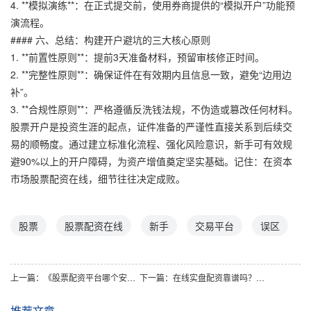
4. **模拟演练**：在正式提交前，使用券商提供的“模拟开户”功能预
演流程。
#### 六、总结：构建开户避坑的三大核心原则
1. **前置性原则**：提前3天准备材料，预留审核修正时间。
2. **完整性原则**：确保证件在有效期内且信息一致，避免“边用边
补”。
3. **合规性原则**：严格遵循反洗钱法规，不伪造或篡改任何材料。
股票开户是投资生涯的起点，证件准备的严谨性直接关系到后续交
易的顺畅度。通过建立标准化流程、强化风险意识，新手可有效规
避90%以上的开户障碍，为资产增值奠定坚实基础。记住：在资本
市场股票配资在线，细节往往决定成败。
股票
股票配资在线
新手
交易平台
误区
上一篇：
《股票配资平台哪个安全？多维度数据对比揭秘安全平台特征》
下一篇：
在线实盘配资靠谱吗？专业解析助你明辨方向
推荐文章