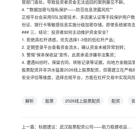
管部门查处，导致投资者资金无法追回的案例屡见不鲜。
4. **数据加密与隐私保护——防范信息泄露风险**
正规平台会采用SSL加密技术、多因素认证等手段保护用户数据
份证、银行卡等敏感信息实施分级加密存储，即使系统被攻
### 三、结论：投资者如何主动维护资金安全？
1. 拒绝高杠杆诱惑，优先选择1-3倍的低杠杆产品；
2. 定期登录平台查看资金流水，确认资金未被异常划转；
3. 警惕“保本保收益”宣传，此类承诺涉嫌非法集资；
4. 遭遇纠纷时，保留合同、转账记录等证据，向地方金融监
股票配资并非洪水猛兽2026线上股票配资，但需建立在严
安全评估等维度，选择合规平台，方能在杠杆交易中实现风
解析
股票
2026线上股票配资
配资
上一篇：
标题建议：武汉股票配资公司——助力稳健收益，开启财富增长新路径