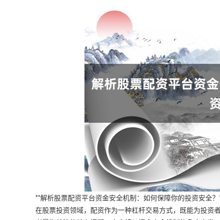
**解析股票配资平台资金安全机制：如何保障你的投资安全？**
在股票投资领域，配资作为一种杠杆交易方式，既能为投资