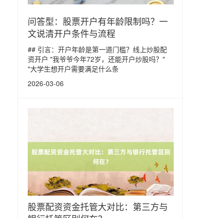
问答型：股票开户有年龄限制吗？一
文说清开户条件与流程
## 引言：开户年龄是第一道门槛？线上炒股配
资开户 "我爷爷今年72岁，还能开户炒股吗？"
"大学生想开户需要满足什么条
2026-03-06
股票配资资金托管大对比：第三方与