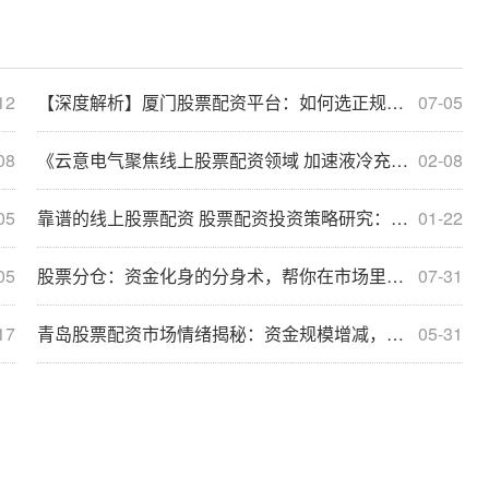
12
【深度解析】厦门股票配资平台：如何选正规机构实现财富增值？
07-05
08
《云意电气聚焦线上股票配资领域 加速液冷充电枪开发进程》
02-08
05
靠谱的线上股票配资 股票配资投资策略研究：全球资本市场与宽幅_7781
01-22
05
股票分仓：资金化身的分身术，帮你在市场里游刃有余
07-31
17
青岛股票配资市场情绪揭秘：资金规模增减，涨跌幅趋势明晰
05-31