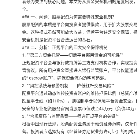
者最为关注的核心问题。本文将从资金安全机制的角度出发
全。
### 一、问题：股票配资为何需要特殊安全机制？
股票配资的本质是平台向投资者提供借款，用于扩大股票交易
金。这种模式虽然可能放大收益，但若平台缺乏安全保障，
安全机制是配资平台合法运营的基石。
### 二、分析：正规平台的四大安全保障机制
1. **第三方资金托管——切断平台挪用资金的可能性**
正规配资平台会与银行或持牌第三方支付机构合作，实现投
管协议，所有用户资金直接进入银行监管账户，平台仅能通
的“ escrow账户”，确保资金流向透明可追溯。
2. **风控系统与预警机制——降低杠杆交易风险**
配资平台通过动态监控投资者账户的维持担保比例（总资产/
跌至平仓线（如110%），则强制平仓以保障平台资金安全。
安全的专业配资服务官网
当股票市值跌至44万元（负债40
3. **合规资质与监管备案——筛选正规平台的关键**
根据中国现行法规，股票配资业务属于融资融券范畴，仅允许
营。投资者应选择持有《经营证券期货业务许可证》的机构