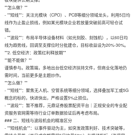
**怎么做？**
- **短线**：关注光模块（CPO）、PCB等细分领域龙头，利用5日均
线作为止盈止损线，例如某光模块企业若放量突破前高可轻仓试
错。
- **波段**：布局半导体设备材料（如光刻胶、刻蚀机），以60日均
线为趋势线，回调至支撑位时分批建仓，目标收益设为20%-30%。
**2. 低空经济：政策红利释放期**
**能不能做？**
谨慎参与。政策端，多地出台低空经济扶持文件，但商业化落地仍
需时间，当前更多是主题炒作。
**怎么做？**
- **短线**：聚焦无人机、空管系统等细分领域，选择叠加军工或5G
概念的标的，快进快出，严格设置5%止损位。
- **波段**：暂不推荐，
元鼎证券股票配资平台｜正规安全的专业配
资服务官网
需等待行业订单数据验证后再考虑布局。
### 二、短线与波段机会的精准区分
- **短线机会**：以事件驱动为主，如突发政策利好、技术突破等，