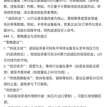
需结合量能（单日成交额需超5日均量50%）与情绪指标（涨停家
数、连板高度）判断。例如，今日量子计算板块因消息面异动，但
持续性存疑，适合激进型投资者博弈。
- **波段机会**：以行业基本面改善为核心，需观察季度营收增速、
毛利率等数据。例如，半导体设备板块，若某企业Q2订单环比增长
超30%，且股价回踩年线，则构成波段买入信号。
### 三、策略建议与风险提示
**策略建议**：
1. **科技主线**：波段投资者可持有半导体设备龙头至年线压力位
（约前高附近），短线投资者可关注AI算力回调后的低吸机会，以5
日均线为防守线。
2. **低空经济**：观望为主，等待行业催化事件（如首张适航证颁
发）或技术面突破（如放量站上60日均线）。
3. **传统周期板块**：若持有煤炭、钢铁等标的，建议反弹至20日均
线时止盈，避免参与下行趋势。
**风险提示**：
1. 科技板块若海外限制升级（如芯片出口管制），可能引发短期回
调；