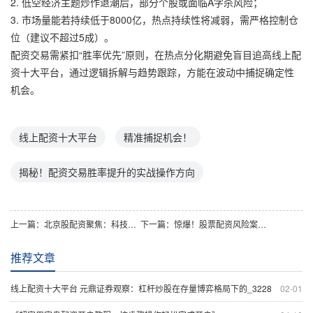
2. 低空经济主题炒作退潮后，部分个股或面临A字杀风险；
3. 市场量能若持续低于8000亿，热点持续性将减弱，需严格控制仓
位（建议不超过5成）。
配资交易需紧扣“胜率优先”原则，在热点分化期避免盲目追高线上配
资十大平台，通过逻辑拆解与趋势跟踪，方能在波动中捕捉确定性
机会。
线上配资十大平台
精准捕捉机会！
揭秘！配资交易胜率提升的实战操作方向
上一篇：
北京股配资聚焦：科技股狂飙领涨，主力资金涌入热点板块
下一篇：
惊爆！股票配资风险案例：血本无归，谁该为这疯狂买单？
推荐文章
线上配资十大平台 元鼎证券观察：杠杆炒股在存量博弈格局下的_3228
02-01