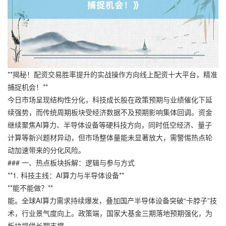
**揭秘！配资交易胜率提升的实战操作方向线上配资十大平台，精准
捕捉机会！**
今日市场呈现结构性分化，科技成长股在政策预期与业绩催化下延
续强势，而传统周期板块受经济数据不及预期影响集体回调。资金
继续聚焦AI算力、半导体设备等硬科技方向，同时低空经济、量子
计算等新兴题材异动，但市场整体量能未显著放大，需警惕热点轮
动加速带来的分化风险。
### 一、热点板块拆解：逻辑与参与方式
**1. 科技主线：AI算力与半导体设备**
**能不能做？**
能。全球AI算力需求持续爆发，叠加国产半导体设备突破“卡脖子”技
术，行业景气度向上。政策端，国家大基金三期落地预期强化，为
板块提供长期支撑。