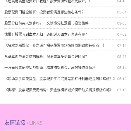
《超实用实盘配资开户教程：按步骤操作轻松完成开户》
04-10
股票配资门槛全解析：投资者需满足哪些核心条件？
05-04
股票分红前买入划算吗？一文读懂分红逻辑与投资策略
03-05
惊爆！股票亏到血本无归，还能逆天回本？奇迹在哪？
07-02
《狂欢到崩塌仅一步之遥？揭秘股票市场情绪周期致命转折点！》
07-14
从基本面与资金结构解析：配资成本多少算合理区间？
05-26
一万元股票配资实战指南：精准捕捉机会，高效操作稳盈利
05-14
《职场新手深夜复盘：股票配资平台究竟是加杠杆利器还是风险暗礁？》
05-12
《揭秘！股票配资费用结构：资金规模增减如何牵动关键指标涨跌幅》
07-18
友情链接
/ LINKS