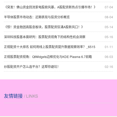
《突发！佛山资金回流家电股掀风暴，A股配资新热点引爆市场！》
07-04
半导体股票市场动态：近期表现与投资分析概览
08-04
《惊！资金抱团高股息板块，股票配资狂涌A股新风口！》
05-14
深圳科技股基本面研判：股票配资视角下的结构性机会洞察
05-16
正规配资十大排名 如何用线上股票配资提升数据观察效率？_6515
01-11
正规股票配资视角：QtWidgets边框优化与KDE Plasma 6.7前瞻
06-03
炒股配资开户怎么选平台？这帮你避坑！
02-16
友情链接
/ LINKS