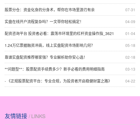
股票分仓：资金化身的分身术，帮你在市场里游刃有余
07-31
实盘在线开户流程复杂吗？一文带你轻松搞定！
04-09
配资咨询平台 投资者必看：震荡市环境里的杠杆资金操作指_3621
01-04
1.24万亿票据融资冲高，线上实盘配资市场影响几何？
05-18
靠谱实盘配资推荐哪家强？专业解析助你安心选！
02-18
**问题型**：股票配资手续费多少？新手必看的费用明细指南
03-13
- 《正规股票配资平台：专业合规，为投资者开启稳健财富之路》
04-22
友情链接
/ LINKS