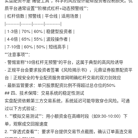
实盘配资不是"赌徒工具"，科学的风控设计能帮投资者控制损失。优
质平台通常设置**阶梯式杠杆+动态预警线**：
| 杠杆倍数 | 预警线 | 平仓线 | 适用场景 |
|---------|-------|-------|----------|
| 1-3倍 | 70% | 60% | 稳健型投资者 |
| 4-6倍 | 65% | 55% | 波段操作者 |
| 7-10倍 | 60% | 50% | 短线高手 |
**注意事项**：
- 警惕宣称"10倍杠杆无预警"的平台，这属于典型的高风险诱导
- 正规平台会要求投资者签署《风险揭示书》，
元鼎证券股票配资平
台｜正规安全的专业配资服务官网
明确杠杆交易的双刃剑效应
- 最新监管要求：单只股票配资比例不得超过总仓位的50%
## 四、技术保障：交易系统的稳定性测试
实盘配资依赖第三方交易系统，系统延迟可能导致穿仓风险。可通
过以下方式验证：
1. **模拟交易测试**：用小额资金在高峰时段（如9:30-10:00）下
单，观察成交回报速度
2. **穿透式查看**：要求平台提供交易节点截图，确认订单直连交易