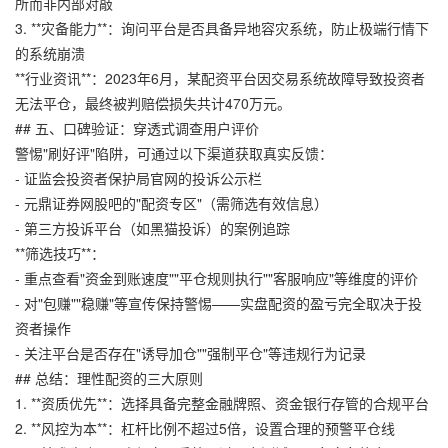
所而非内部对敲
3. **灾备能力**：询问平台是否具备异地容灾系统，防止极端行情下
的系统崩溃
**行业资讯**：2023年6月，某配资平台因交易系统故障导致投资者
无法平仓，最终被判赔偿损失共计470万元。
## 五、口碑验证：穿透式调查用户评价
警惕"刷好评"陷阱，可通过以下渠道获取真实反馈：
- 证监会投资者保护局官网的投诉公示栏
- 元鼎证券网股吧的"配资专区"（需筛选有效信息）
- 第三方投诉平台（如黑猫投诉）的案例追踪
**筛选技巧**：
- 重点查看"资金到账速度""平仓规则执行""客服响应"等维度的评价
- 对"包赚""稳赚"等宣传保持警惕——实盘配资的盈亏完全取决于投
资者操作
- 关注平台是否存在"诱导加仓""强制平仓"等违规行为记录
## 总结：理性配资的三大原则
1. **资质优先**：选择具备完整金融牌照、资金银行存管的合规平台
2. **风控为本**：杠杆比例不超过5倍，设置合理的预警平仓线