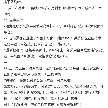
本下降约5%；
- **第二次补仓**：再跌15%后，用剩余10%资金补仓，成本进一步
摊薄。
**注意事项**：
- 避免在股票配资平台使用高杠杆补仓，否则可能因波动过大被强制
平仓；
- 补仓前需确认企业基本面未恶化，例如2024年某光伏企业因技术
迭代导致订单锐减，此时补仓无异于“接飞刀”。
**最新数据**：据某券商统计，2024年上半年采用金字塔策略的投资
者，平均回本周期比“一次性满仓”缩短40%。
---
## 三、第三招：对冲风险，
元鼎证券股票配资平台｜正规安全的专
业配资服务官网
用期权或ETF工具降损
**关键词：股票配资平台替代方案、对冲策略**
如果持仓以大盘股为主，可通过**买入认沽期权**对冲下跌风险。例
如，持有100手沪深300ETF，可同步买入1个月到期的虚值认沽期
权，当市场下跌时，期权盈利可部分抵消ETF损失。
对于普通投资者，更简单的方式是**转换投资标的**：