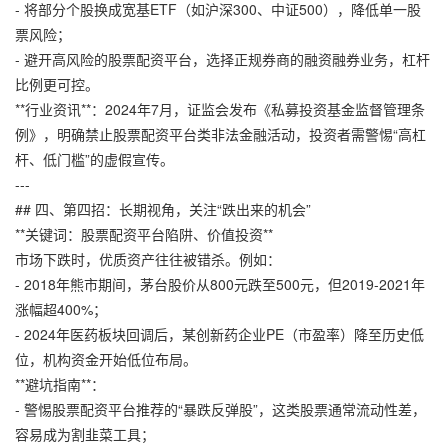
- 将部分个股换成宽基ETF（如沪深300、中证500），降低单一股
票风险；
- 避开高风险的股票配资平台，选择正规券商的融资融券业务，杠杆
比例更可控。
**行业资讯**：2024年7月，证监会发布《私募投资基金监督管理条
例》，明确禁止股票配资平台类非法金融活动，投资者需警惕“高杠
杆、低门槛”的虚假宣传。
---
## 四、第四招：长期视角，关注“跌出来的机会”
**关键词：股票配资平台陷阱、价值投资**
市场下跌时，优质资产往往被错杀。例如：
- 2018年熊市期间，茅台股价从800元跌至500元，但2019-2021年
涨幅超400%；
- 2024年医药板块回调后，某创新药企业PE（市盈率）降至历史低
位，机构资金开始低位布局。
**避坑指南**：
- 警惕股票配资平台推荐的“暴跌反弹股”，这类股票通常流动性差，
容易成为割韭菜工具；