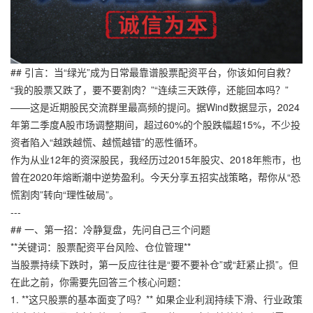
## 引言：当“绿光”成为日常最靠谱股票配资平台，你该如何自救？
“我的股票又跌了，要不要割肉？”“连续三天跌停，还能回本吗？”
——这是近期股民交流群里最高频的提问。据Wind数据显示，2024
年第二季度A股市场调整期间，超过60%的个股跌幅超15%，不少投
资者陷入“越跌越慌、越慌越错”的恶性循环。
作为从业12年的资深股民，我经历过2015年股灾、2018年熊市，也
曾在2020年熔断潮中逆势盈利。今天分享五招实战策略，帮你从“恐
慌割肉”转向“理性破局”。
---
## 一、第一招：冷静复盘，先问自己三个问题
**关键词：股票配资平台风险、仓位管理**
当股票持续下跌时，第一反应往往是“要不要补仓”或“赶紧止损”。但
在此之前，你需要先回答三个核心问题：
1. **这只股票的基本面变了吗？** 如果企业利润持续下滑、行业政策