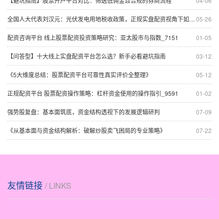
【避坑指南】股票开户平台对比：筛选低佣金且合规的券商流程
04-06
全国人大代表刘汉元：光伏发电用地税收政策，正规实盘配资视角下如何优化？
05-26
配资咨询平台 线上股票配资投资策略研究：亚太股市与指数_7151
01-05
【问答型】十大线上实盘配资平台怎么选？新手必看避坑指南
03-12
《5大维度总结：股票配资平台可靠性真实评价全整理》
05-12
正规配资平台 股票配资操作策略：杠杆资金使用的操作指引_9591
01-02
强势股复盘：基本面筑底，资金结构透视下的发展逻辑研判
07-09
《从基本面与资金结构解析：破解炒股卖飞困局的专业策略》
07-22
友情链接
/ LINKS