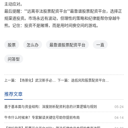
主动应对。
最后提醒：**远离非法股票配资平台**最靠谱股票配资平台，选择正
规渠道投资。市场永远有波动，但理性的策略和纪律能帮你穿越牛
熊。记住：投资不是赌博，而是用时间换空间的游戏。
股票
怎么办
最靠谱股票配资平台
一直
问答型
上一篇：
【场景化】武汉新手必看！2025年适合的股票配资平台实测推荐
下一篇：
选低风险股票配资平台推荐，安全投资新选择
推荐文章
基于基本面与资金结构：深度剖析配资利息的计算逻辑与规则
05-24
牛市什么时候来？专家解读关键信号助你提前布局
04-14