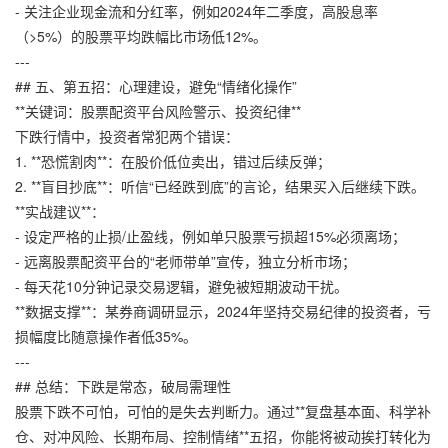
- 关注企业现金流和分红率，例如2024年二季度，高股息率
（>5%）的股票平均跌幅比市场低12%。
---
## 五、第五招：心理建设，避免“情绪化操作”
**关键词：股票配资平台风险警示、投资纪律**
下跌行情中，投资者常犯两个错误：
1. **恐慌割肉**：在股价低位卖出，错过后续反弹；
2. **盲目抄底**：听信“已经跌到底”的言论，结果买入后继续下跌。
**实战建议**：
- 设定严格的止损/止盈线，例如单只股票亏损超15%必须离场；
- 远离股票配资平台的“老师带单”宣传，独立分析市场；
- 每天花10分钟记录交易逻辑，避免被短期波动干扰。
**数据支撑**：某券商调研显示，2024年坚持交易纪律的投资者，亏
损幅度比随意操作者低35%。
---
## 总结：下跌是常态，破局需理性
股票下跌不可怕，可怕的是失去判断力。通过**复盘基本面、科学补
仓、对冲风险、长期布局、控制情绪**五招，你能将被动挨打转化为