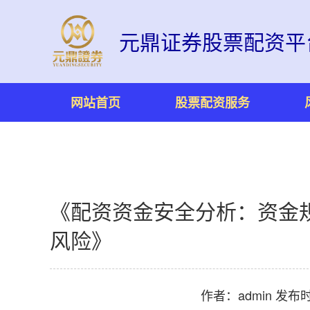
元鼎证券股票配资平
网站首页
股票配资服务
《配资资金安全分析：资金
风险》
作者：admin
发布时间