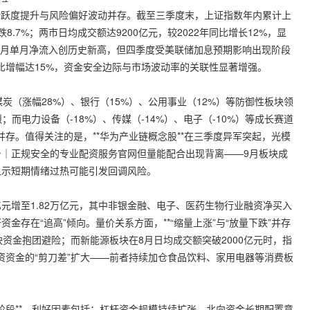
金活跃度提升与风险偏好波动并存。截至三季度末，上证指数年内累计上
8.7%；两市日均成交额达9200亿元，较2022年同比增长12%，显
中8月单月净流入创历史新高，但四季度受美联储加息预期影响出现阶段
比增幅达15%，资金安全边际与市场波动率的关联性显著增强。
煤炭（涨幅28%）、银行（15%）、公用事业（12%）等防御性板块领
；而电力设备（-18%）、传媒（-14%）、电子（-10%）等成长赛道
存。值得关注的是，**华为产业链概念股**在三季度异军突起，光模
台｜正规安全的专业配资服务官网
但量能配合出现背离——9月板块成
显示短期情绪过热可能引发回调风险。
亿元增至1.82万亿元，其中非银金融、电子、医药生物行业融资净买入
金存在“追高”倾向。量价关系方面，**“缩量上涨”与“放量下跌”并存
映资金抱团避险；而新能源板块在8月日均成交额突破2000亿元时，指
资资金的“剪刀差”扩大——前者持续加仓食品饮料、家用电器等消费板
荡阶段**。利好因素包括：杠杆资金规模持续扩张、北向资金长期配置意