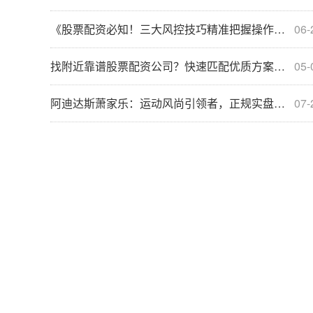
《股票配资必知！三大风控技巧精准把握操作方向，解锁实战机会》
06-
找附近靠谱股票配资公司？快速匹配优质方案的秘诀在此！
05-
阿迪达斯萧家乐：运动风尚引领者，正规实盘配资助力产业升级？
07-