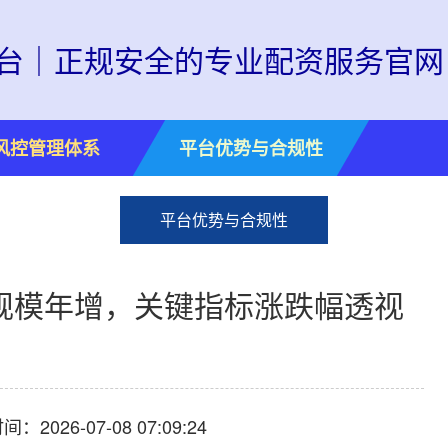
台｜正规安全的专业配资服务官网
风控管理体系
平台优势与合规性
平台优势与合规性
规模年增，关键指标涨跌幅透视
：2026-07-08 07:09:24