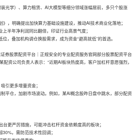
封装光学）、算力租赁、AI大模型等细分领域涨幅居前，多只个股涨
动计划》，明确提出加快算力基础设施建设，推动AI技术商业化落地；
模块企业上半年净利润同比翻倍，印证行业高景气度；
历史低位，叠加机构调仓换股需求，成为资金“避高就低”的首选。
鼎证券股票配资平台｜正规安全的专业配资服务官网
部分股票配资平台
某配资公司负责人表示：“近期AI板块热度高，客户加杠杆意愿强烈，
应，吸引更多增量资金；
发强制平仓，加剧市场波动。例如，某AI概念股昨日盘中跳水，部分配资
后续出台更严厉措施，可能冲击杠杆资金依赖度高的板块；
幅超30%，需防范技术性回调；