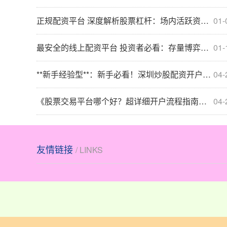
正规配资平台 深度解析股票杠杆：场内活跃资金的数据观察_6067
01-
最安全的线上配资平台 投资者必看：存量博弈格局里的股票杠杆操作_1737
01-
**新手经验型**：新手必看！深圳炒股配资开户条件全解析与经验分享
04-
《股票交易平台哪个好？超详细开户流程指南助你轻松入门》
04-
友情链接
/ LINKS