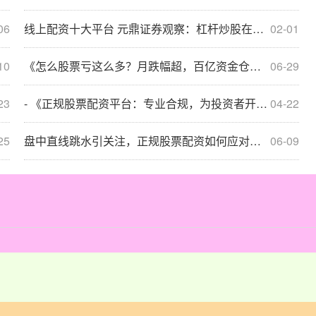
06
线上配资十大平台 元鼎证券观察：杠杆炒股在存量博弈格局下的_3228
02-01
10
《怎么股票亏这么多？月跌幅超，百亿资金仓皇出逃！》
06-29
23
- 《正规股票配资平台：专业合规，为投资者开启稳健财富之路》
04-22
25
盘中直线跳水引关注，正规股票配资如何应对黄金白银巨震？
06-09