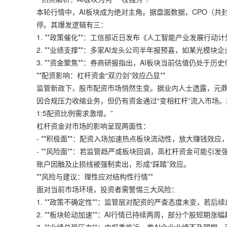
本轮行情中，AI板块成为绝对主角。据盘面数据，CPO（共
停。其爆发逻辑有三：
1. **政策催化**：工信部近日发布《人工智能产业发展行
2. **业绩支撑**：多家AI龙头公司半年报预喜，如某光
3. **资金聚焦**：券商研报指出，AI板块当前估值仍处于
**配资影响：杠杆资金“双刃剑”效应凸显**
监管新政下，股市配资市场悄然生变。据业内人士透露，
元
因合规压力收缩业务，但仍有资金通过“变相杠杆”流入市场。
1:5配资比例需求激增。”
杠杆资金对市场的影响呈现两面性：
- **积极面**：配资入场加速热点板块流动性，放大赚钱效
- **风险面**：若监管趋严或板块回调，高杠杆资金可能引
账户因触及止损线被强制卖出，形成“踩踏”效应。
**风险与建议：理性应对结构性行情**
面对当前市场环境，投资者需警惕三大风险：
1. **政策不确定性**：监管层对配资的严查态度未变，若
2. **板块轮动加速**：AI行情已持续两周，部分个股短期涨