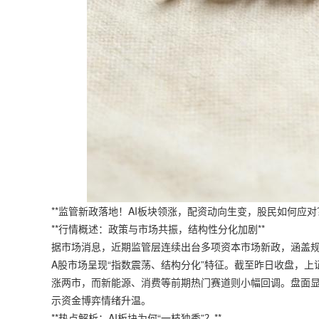
**监管新政落地！AI板块领涨，配资动向生变，股民如何应对？
**行情概述：政策与市场共振，结构性分化加剧**
据市场消息，近期监管层连续出台多项资本市场新政，涵盖
A股市场呈现“指数震荡、结构分化”特征。截至昨日收盘，上证
涨两市，而新能源、消费等前期热门赛道则小幅回调。盘面显
示资金博弈情绪升温。
**热点解析：AI板块为何“一枝独秀”？**