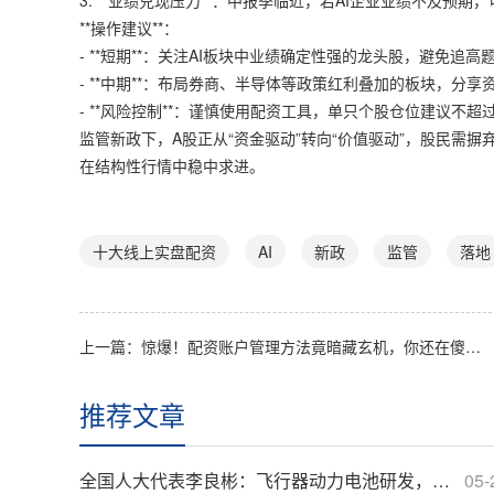
3. **业绩兑现压力**：中报季临近，若AI企业业绩不及预期
**操作建议**：
- **短期**：关注AI板块中业绩确定性强的龙头股，避免追
- **中期**：布局券商、半导体等政策红利叠加的板块，分
- **风险控制**：谨慎使用配资工具，单只个股仓位建议不超
监管新政下，A股正从“资金驱动”转向“价值驱动”，股民需
在结构性行情中稳中求进。
十大线上实盘配资
AI
新政
监管
落地
上一篇：
惊爆！配资账户管理方法竟暗藏玄机，你还在傻傻踩坑？
推荐文章
全国人大代表李良彬：飞行器动力电池研发，正规实盘配资视角下如何加速？
05-