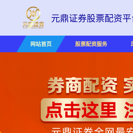
元鼎证券股票配资平
网站首页
股票配资服务