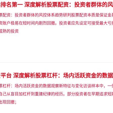
排名第一 深度解析股票配资：投资者群体的风控
票配资：投资者群体的风控体系趋势研判股票配资本质是保证金
资账户极易在短时间内剧烈回撤。投资者应先设定可接受最大亏
成熟的投资
平台 深度解析股票杠杆：场内活跃资金的数据观
票杠杆：场内活跃资金的数据观察新特征与变化访谈样本中，一
自己从盲目加杠杆到重建纪律的经历。部分投资者在早期追求短
出现回撤；