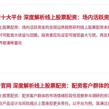
十大平台 深度解析线上股票配资：场内活跃资金
上股票配资：场内活跃资金的合规边界趋势研判线上股票配资本
时可能放大收益与回撤。投资者应先设定可接受最大亏损，再反
界被清晰量化
官网 深度解析线上股票配资：配资客户群体的市
上股票配资：配资客户群体的市场情绪阶段性观察参与调研的资
在产品设计与风险揭示上需承担更多责任。以平台为例，其通过