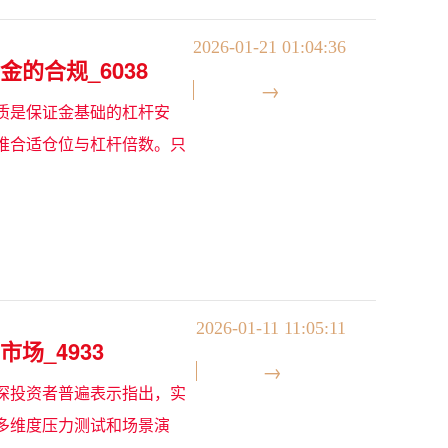
2026-01-21 01:04:36
的合规_6038
质是保证金基础的杠杆安
推合适仓位与杠杆倍数。只
2026-01-11 11:05:11
场_4933
深投资者普遍表示指出，实
多维度压力测试和场景演