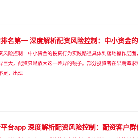
排名第一 深度解析配资风险控制：中小资金的投
资风险控制：中小资金的投资行为实践路径具体到落地操作层面
异巨大，配资只是放大这一差异的镜子。部分投资者在早期追求
不足，出现
平台app 深度解析配资风险控制：配资客户群体