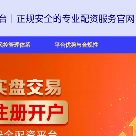
台｜正规安全的专业配资服务官网
风控管理体系
平台优势与合规性