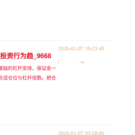
2026-01-07 19:23:40
资行为趋_9668
基础的杠杆安排，保证金一
合适仓位与杠杆倍数。把仓
2026-01-07 03:58:06