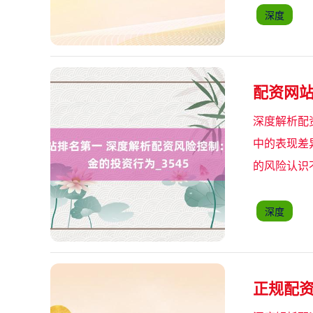
深度
配资网站
深度解析配
中的表现差
的风险认识
深度
正规配资