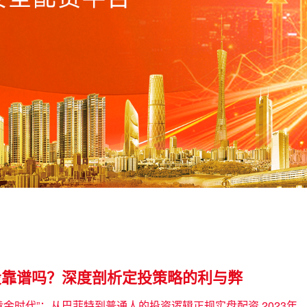
投靠谱吗？深度剖析定投策略的利与弊
“黄金时代”：从巴菲特到普通人的投资逻辑正规实盘配资 2023