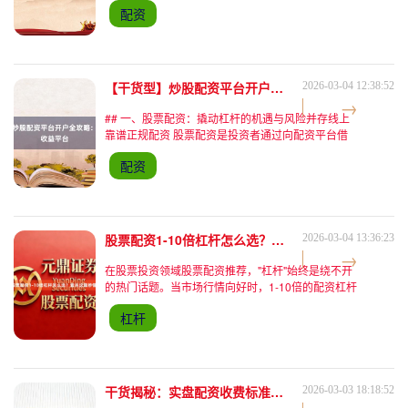
配资
惑：两者究竟有何本质区别？选择哪种方式更适合自
己？本文将通过真
【干货型】炒股配资平台开户全攻略：选对安全高收益平台
2026-03-04 12:38:52
## 一、股票配资：撬动杠杆的机遇与风险并存线上
靠谱正规配资 股票配资是投资者通过向配资平台借
入资金，扩大本金规模进行股票交易的方式。例如，
配资
若投资者自有资金10万元，选择1:5的配资比例，即
可获得50
股票配资1-10倍杠杆怎么选？看完这篇秒懂！
2026-03-04 13:36:23
在股票投资领域股票配资推荐，"杠杆"始终是绕不开
的热门话题。当市场行情向好时，1-10倍的配资杠杆
就像一把双刃剑，既能放大收益也可能加剧亏损。如
杠杆
何根据自身情况选择合适的杠杆倍数？如何规避配资
过程中的潜
干货揭秘：实盘配资收费标准究竟如何定？
2026-03-03 18:18:52