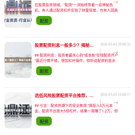
在股票投资领域，"配资"一词始终带着一丝神秘色
彩。有人通过配资杠杆实现了财富倍增，也有人因高
息陷阱血本无归。作为连接资金与风险的桥梁线上实
配资
盘配资，股票配资平台的收费标准究竟如何制定？背
后又暗藏哪些行业
股票配资利息一般多少？揭秘行业真实利率水平！
2026-03-03 20:06:55
## 配资利息：投资者最关心的"成本账"在线配资开户
"最近行情不错，想加杠杆操作，但听说配资利息水
很深？"这是股民老张在投资群里抛出的问题。股票
配资
配资作为杠杆投资工具，利息水平直接影响投资收
益，但市场
选低风险股票配资平台推荐，安全投资新选择
2026-03-03 10:00:17
## 引言：配资热潮下的安全焦虑 "我投入5万元本
金，配资平台放大5倍杠杆，结果一周赚了1.2万，但
平台突然无法提现！"这是某投资者论坛的真实案
配资
例。2023年国内线上股票配资市场规模突破3000亿
元，