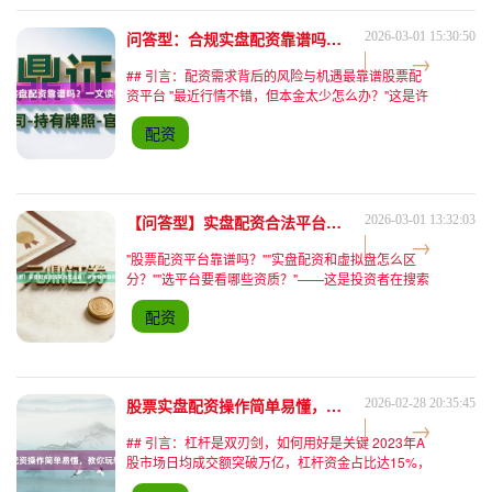
问答型：合规实盘配资靠谱吗？一文读懂安全投资要点
2026-03-01 15:30:50
## 引言：配资需求背后的风险与机遇最靠谱股票配
资平台 "最近行情不错，但本金太少怎么办？"这是许
多股民在牛市初期常有的困惑。股票配资作为一种杠
配资
杆工具，通过向配资平台借款放大本金，理论上能让
收益翻倍。
【问答型】实盘配资合法平台怎么选？这关键点助你避坑！
2026-03-01 13:32:03
"股票配资平台靠谱吗？""实盘配资和虚拟盘怎么区
分？""选平台要看哪些资质？"——这是投资者在搜索
引擎中最常输入的配资相关问题。随着A股市场活跃
配资
度提升，股票配资需求持续增长，但虚拟盘诈骗、平
台跑路等乱
股票实盘配资操作简单易懂，教你玩转股市杠杆
2026-02-28 20:35:45
## 引言：杠杆是双刃剑，如何用好是关键 2023年A
股市场日均成交额突破万亿，杠杆资金占比达15%，
越来越多的投资者开始关注股票配资这一工具。但提