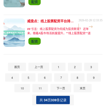
配资
到"配资"，不少人仍心存疑虑：线上股票配资安全
吗？实
威盘点：线上股票配资平台排名前十深度解析
2026-02-28 12:33:35
## 引言：线上股票配资为何成为投资新宠？ 近年
来，随着A股市场活跃度提升，**线上股票配资**逐
渐成为投资者加杠杆的首选工具。据2023年第三方
配资
数据统计，国内实盘配资平台用户规模突破500万，
其中9
首页
上一页
1
2
3
4
5
6
7
8
9
10
11
下一页
末页
共
34
页
339
条记录