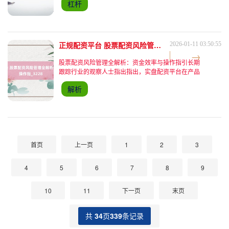
杠杆
跃资金在波动加剧的市场中，更倾向于利用杠杆炒股
提升资金使用效
正规配资平台 股票配资风险管理全解析：资金效率与操作指_3228
2026-01-11 03:50:55
股票配资风险管理全解析：资金效率与操作指引长期
跟踪行业的观察人士指出指出，实盘配资平台在产品
设计与风险揭示上需承担更多责任。以平台为例，其
解析
通过多维度压力测试和场景演练，让投资者在决策前
清晰了解潜在风险
首页
上一页
1
2
3
4
5
6
7
8
9
10
11
下一页
末页
共
34
页
339
条记录