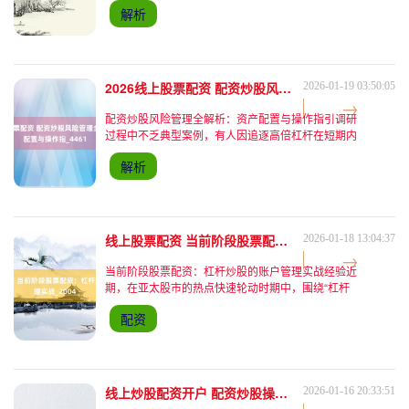
解析
显示，许多中长线资金在波动加剧的市场中，更倾向
于利用配资炒股提
2026线上股票配资 配资炒股风险管理全解析：资产配置与操作指_4461
2026-01-19 03:50:05
配资炒股风险管理全解析：资产配置与操作指引调研
过程中不乏典型案例，有人因追逐高倍杠杆在短期内
亏损惨重，也有人通过谨慎使用配资工具实现了稳步
解析
增值。部分投资者在早期追求短期收益，对配资炒股
的风险认识不足，
线上股票配资 当前阶段股票配资：杠杆炒股的账户管理实战_2004
2026-01-18 13:04:37
当前阶段股票配资：杠杆炒股的账户管理实战经验近
期，在亚太股市的热点快速轮动时期中，围绕“杠杆
炒股”的话题再度升温。从多家互联网券商后台整理
配资
的数据看，许多中长线资金在波动加剧的市场中，更
倾向于利用杠杆炒
线上炒股配资开户 配资炒股操作策略：投资者群体的深度分析_9178
2026-01-16 20:33:51