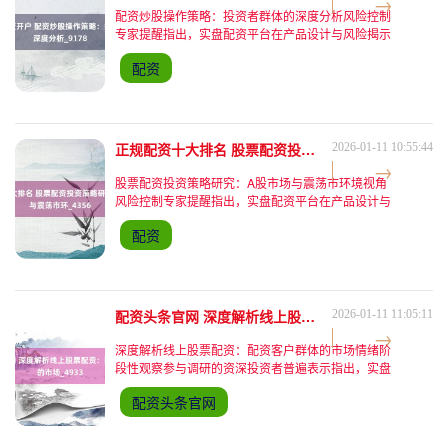
配资炒股操作策略：投资者群体的深度分析风险控制
专家提醒指出，实盘配资平台在产品设计与风险揭示
上需承担更多责任。以国内正规最大的配资平台为
配资
例，其通过多维度压力测试和场景演练，让投资者在
决策前清晰了解潜在
正规配资十大排名 股票配资投资策略研究：A股市场与震荡市环_4356
2026-01-11 10:55:44
股票配资投资策略研究：A股市场与震荡市环境视角
风险控制专家提醒指出，实盘配资平台在产品设计与
风险揭示上需承担更多责任。以平台为例，其通过多
配资
维度压力测试和场景演练，让投资者在决策前清晰了
解潜在风险。 具
配资头条官网 深度解析线上股票配资：配资客户群体的市场_4933
2026-01-11 11:05:11
深度解析线上股票配资：配资客户群体的市场情绪阶
段性观察参与调研的资深投资者普遍表示指出，实盘
配资平台在产品设计与风险揭示上需承担更多责任。
配资头条官网
以平台为例，其通过多维度压力测试和场景演练，让
投资者在决策前清