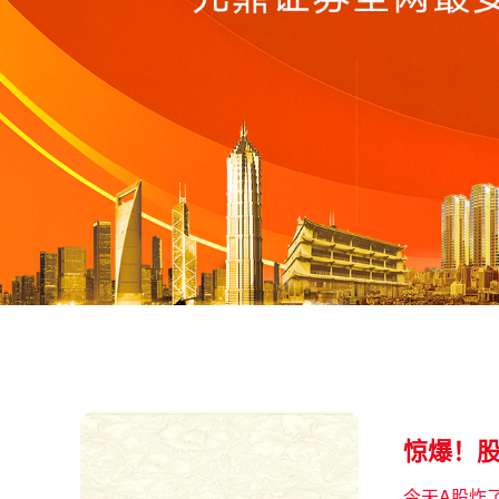
惊爆！
今天A股炸