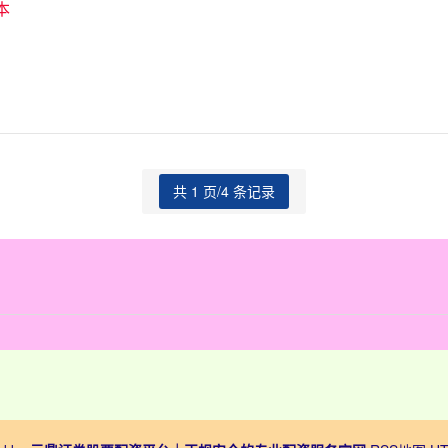
本
共 1 页/4 条记录