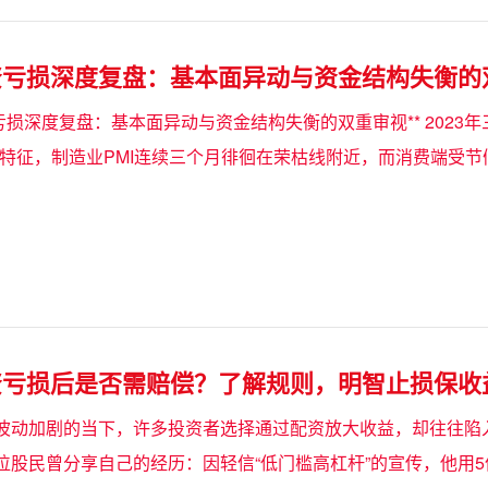
资亏损深度复盘：基本面异动与资金结构失衡的
亏损深度复盘：基本面异动与资金结构失衡的双重审视** 2023
”特征，制造业PMI连续三个月徘徊在荣枯线附近，而消费端受
资亏损后是否需赔偿？了解规则，明智止损保收
波动加剧的当下，许多投资者选择通过配资放大收益，却往往陷入
位股民曾分享自己的经历：因轻信“低门槛高杠杆”的宣传，他用