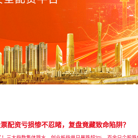
股票配资亏损惨不忍睹，复盘竟藏致命陷阱？
了！三大指数集体跳水，创业板指单日暴跌超3%，百余只个股跌