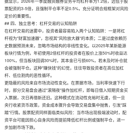
据显示，2026年一季度融资融券业务平均杠杆率为1.2倍，远低于股
票配资的3-5倍，且强制平仓率不足0.5%，充分证明合规框架对风险
定价的重要性。
## 四、独立思考：杠杆交易的认知陷阱
在杠杆交易的迷雾中，投资者最容易陷入两个认知陷阱：一是将杠
杆视为"财富加速器"，忽视其"风险放大器"的本质；二是过度依赖历
史数据预测未来，忽略市场结构的非线性变化。以2025年某新能源
板块行情为例，年初使用2倍杠杆的投资者在股价上涨50%时收益达
100%，但当板块回调30%时，其本金已亏损60%，若未及时补仓就
会被强制平仓。这种"赚快钱"的幻觉，往往导致投资者在高位加杠
杆、低位割肉的恶性循环。
更隐蔽的风险来自市场流动性变化。在票据市场，当利率快速下行
时，部分交易盘会通过"滚隔夜"操作加杠杆，即每日借入短期资金买
入票据，次日再借新还旧。这种模式在流动性充裕时无虞，但一旦
央行收紧货币政策，资金成本骤升会导致交易盘集中抛售，引发"踩
踏"行情。股票配资同样面临类似风险：当市场出现极端波动时，配
资平台可能因担心自身风险而提前降低杠杆比例或强制平仓，进一
步加剧市场下跌。