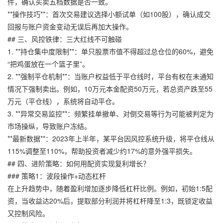
件，确认买卖五档数据是否一致。
**操作技巧**：首次交易建议选择小额试单（如100股），确认成交
回报与账户资金变动无误后再加大操作。
## 三、风控铁律：三大红线不可触碰
1. **持仓集中度限制**：单只股票市值不得超过总仓位的60%，避免
“把鸡蛋放在一个篮子里”。
2. **强制平仓机制**：当账户权益低于平仓线时，平台有权在未通知
情况下强制卖出。例如，10万元本金配资50万元，若总资产跌至55
万元（平仓线），系统将自动平仓。
3. **异常交易监控**：频繁挂单撤单、对倒交易等行为可能被判定为
市场操纵，导致账户冻结。
**最新数据**：2023年上半年，某平台因风控系统升级，将平仓线从
115%调整至110%，帮助投资者减少约17%的意外强平损失。
## 四、进阶策略：如何用配资实现复利增长？
### 策略1：波段操作+动态杠杆
在上升趋势中，随着盈利增加逐步降低杠杆比例。例如，初始1:5配
资，当收益达20%后，提取部分利润并将杠杆降至1:3，既锁定收益
又控制风险。