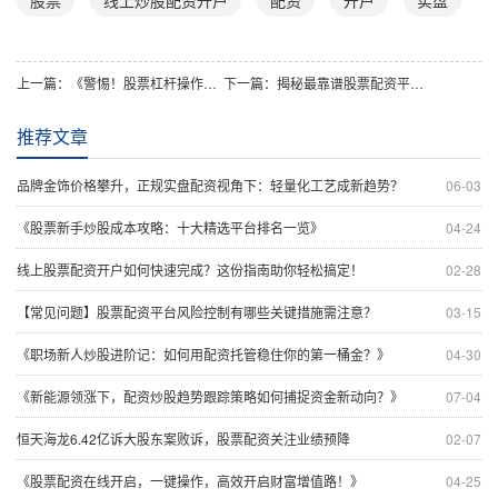
上一篇：
《警惕！股票杠杆操作，稍有不慎或致血本无归！》
下一篇：
揭秘最靠谱股票配资平台：高效风险控制技巧大公开
推荐文章
品牌金饰价格攀升，正规实盘配资视角下：轻量化工艺成新趋势？
06-03
《股票新手炒股成本攻略：十大精选平台排名一览》
04-24
线上股票配资开户如何快速完成？这份指南助你轻松搞定！
02-28
【常见问题】股票配资平台风险控制有哪些关键措施需注意？
03-15
《职场新人炒股进阶记：如何用配资托管稳住你的第一桶金？》
04-30
《新能源领涨下，配资炒股趋势跟踪策略如何捕捉资金新动向？》
07-04
恒天海龙6.42亿诉大股东案败诉，股票配资关注业绩预降
02-07
《股票配资在线开启，一键操作，高效开启财富增值路！》
04-25