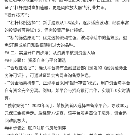
证了“杠杆是财富加速器，更是风险放大器”的行业共识。
**操作技巧**：
- **杠杆比例选择**：新手建议从1:3起步，逐步适应波动；经验丰富
的投资者可尝试1:5，但需设置严格止损线。
- **标的筛选原则**：优先选择流动性强、波动率适中的蓝筹股，避
免ST股或单日涨跌幅限制过大的品种。
## 二、实盘开户四步法：从资质审核到资金入场
### 步骤1：资质自查与平台筛选
- **合规性验证**：确认平台持有金融监管部门颁发的《融资融券业
务许可证》，可通过证监会官网查询备案信息。
- **资金隔离机制**：正规平台采用“银行存管”模式，用户资金与平台
自有资金完全分离。例如，某平台与招商银行合作，实现T+0实时清
算。
**独家案例**：2023年5月，某投资者因选择未备案平台，导致30万
元保证金被卷走。后经警方调查，该平台服务器位于境外，资金追
回难度极大。
### 步骤2：账户注册与风险测评