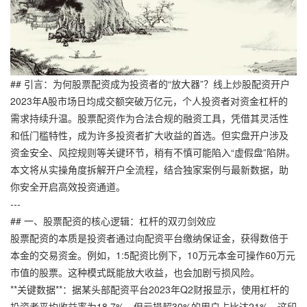
## 引言：为何股票配资成为投资者的“放大器”？线上炒股配资开户
2023年A股市场日均成交额突破万亿元，个人投资者对资金杠杆的
需求持续升温。股票配资作为合法合规的融资工具，凭借其灵活性
和低门槛特性，成为许多投资者扩大收益的首选。但实盘开户涉及
资金安全、风控规则等关键环节，稍有不慎可能陷入“虚假盘”陷阱。
本文将从实操角度拆解开户全流程，结合独家案例与最新数据，助
你安全开启高效投资通道。
---
## 一、股票配资的核心逻辑：杠杆的双刃剑效应
股票配资的本质是投资者通过向配资平台缴纳保证金，获得数倍于
本金的交易资金。例如，1:5配资比例下，10万元本金可操作60万元
市值的股票。这种模式既能放大收益，也会加剧亏损风险。
**关键数据**：据某头部配资平台2023年Q2财报显示，使用杠杆的
投资者平均收益率为18.7%，但亏损超30%的用户占比达21%。这印