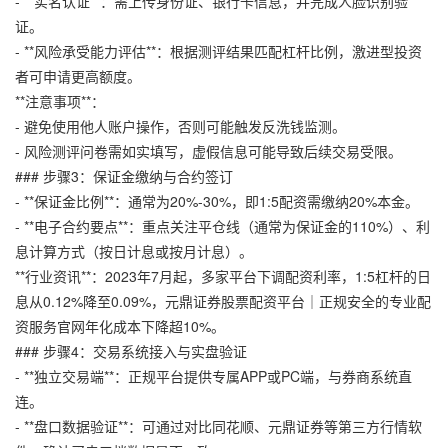
- **实名认证**：需上传身份证、银行卡信息，并完成人脸识别验
证。
- **风险承受能力评估**：根据测评结果匹配杠杆比例，激进型投资
者可申请更高额度。
**注意事项**：
- 避免使用他人账户操作，否则可能触发反洗钱监测。
- 风险测评问卷需如实填写，虚假信息可能导致后续交易受限。
### 步骤3：保证金缴纳与合约签订
- **保证金比例**：通常为20%-30%，即1:5配资需缴纳20%本金。
- **电子合约要点**：重点关注平仓线（通常为保证金的110%）、利
息计算方式（按日计息或按月计息）。
**行业资讯**：2023年7月起，多家平台下调配资利率，1:5杠杆的日
息从0.12%降至0.09%，
元鼎证券股票配资平台｜正规安全的专业配
资服务官网
年化成本下降超10%。
### 步骤4：交易系统接入与实盘验证
- **独立交易端**：正规平台提供专属APP或PC端，与券商系统直
连。
- **盘口数据验证**：可通过对比同花顺、元鼎证券等第三方行情软