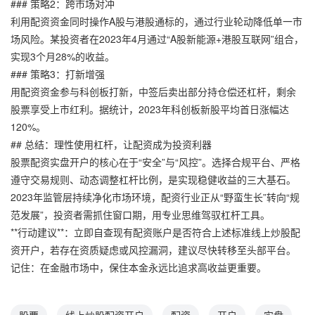
### 策略2：跨市场对冲
利用配资资金同时操作A股与港股通标的，通过行业轮动降低单一市
场风险。某投资者在2023年4月通过“A股新能源+港股互联网”组合，
实现3个月28%的收益。
### 策略3：打新增强
用配资资金参与科创板打新，中签后卖出部分持仓偿还杠杆，剩余
股票享受上市红利。据统计，2023年科创板新股平均首日涨幅达
120%。
## 总结：理性使用杠杆，让配资成为投资利器
股票配资实盘开户的核心在于“安全”与“风控”。选择合规平台、严格
遵守交易规则、动态调整杠杆比例，是实现稳健收益的三大基石。
2023年监管层持续净化市场环境，配资行业正从“野蛮生长”转向“规
范发展”，投资者需抓住窗口期，用专业思维驾驭杠杆工具。
**行动建议**：立即自查现有配资账户是否符合上述标准线上炒股配
资开户，若存在资质疑虑或风控漏洞，建议尽快转移至头部平台。
记住：在金融市场中，保住本金永远比追求高收益更重要。
股票
线上炒股配资开户
配资
开户
实盘