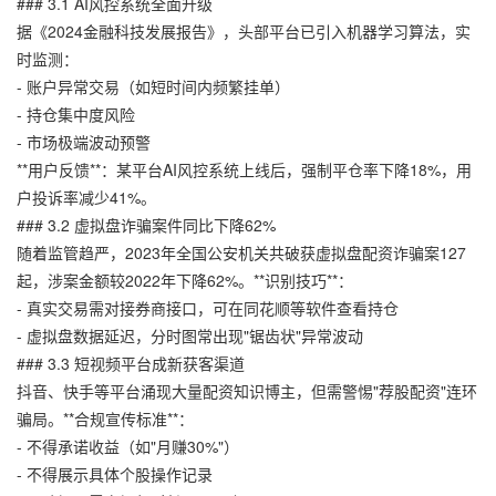
### 3.1 AI风控系统全面升级
据《2024金融科技发展报告》，头部平台已引入机器学习算法，实
时监测：
- 账户异常交易（如短时间内频繁挂单）
- 持仓集中度风险
- 市场极端波动预警
**用户反馈**：某平台AI风控系统上线后，强制平仓率下降18%，用
户投诉率减少41%。
### 3.2 虚拟盘诈骗案件同比下降62%
随着监管趋严，2023年全国公安机关共破获虚拟盘配资诈骗案127
起，涉案金额较2022年下降62%。**识别技巧**：
- 真实交易需对接券商接口，可在同花顺等软件查看持仓
- 虚拟盘数据延迟，分时图常出现"锯齿状"异常波动
### 3.3 短视频平台成新获客渠道
抖音、快手等平台涌现大量配资知识博主，但需警惕"荐股配资"连环
骗局。**合规宣传标准**：
- 不得承诺收益（如"月赚30%"）
- 不得展示具体个股操作记录