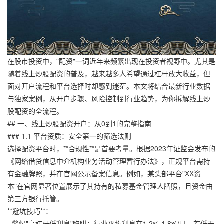
在股市投资中，"配资"一词近年来频繁出现在投资者视野中。尤其是
随着线上炒股配资的普及，越来越多人希望通过杠杆放大收益，但
面对开户流程和平台选择时却感到迷茫。本文将结合最新行业数据
与独家案例，从开户步骤、风险控制到行业趋势，为你拆解线上炒
股配资的全流程。
## 一、线上炒股配资开户：从0到1的完整指南
### 1.1 平台资质：安全第一的筛选法则
选择配资平台时，**合规性**是首要考量。根据2023年证监会发布的
《网络借贷信息中介机构业务活动管理暂行办法》，正规平台需持
有金融牌照，并在官网公示备案信息。例如，某头部平台"XX资
本"在官网显著位置展示了其持有的私募基金管理人牌照，且资金由
第三方银行托管。
**避坑技巧**：
- 警惕"高杠杆低利息"陷阱：行业平均利息在1.2%-1.8%/月，若低于