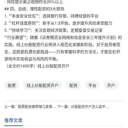
- 风险提示需占视频时长20%以上
## 四、总结：理性配资的3大原则
1. **本金安全优先**：选择银行存管、持牌经营的平台
2. **杠杆适度原则**：新手从1:3开始，逐步提升风险承受能力
3. **持续学习**：关注宏观经济政策，定期复盘交易记录
**行业展望**：随着《证券期货业网络和信息安全三年提升计划》的
实施，线上炒股配资行业将进入规范化发展新阶段。对于投资者而
言，这既是机遇也是挑战——只有掌握科学的方法论，才能在杠杆
游戏中实现收益与风险的平衡。
（全文约1450字）线上炒股配资开户
股票
线上炒股配资开户
配资
平台
开户
上一篇：
股票配资推荐哪几家靠谱？新手必看的避坑指南！
下一篇：
炒股配资开户怎么选平台？这帮你避坑！
推荐文章