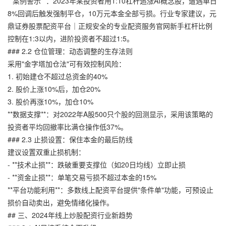
**案例警示**：2023年某投资者用1:10杠杆追涨AI概念股，遭遇单日
8%回调后触发强制平仓，10万元本金全部亏损。行业专家建议，
元
鼎证券股票配资平台｜正规安全的专业配资服务官网
新手杠杆比例
控制在1:3以内，进阶投资者不超过1:5。
### 2.2 仓位管理：动态调整的生存法则
采用"金字塔加仓法"可有效控制风险：
1. 初始建仓不超过总资金的40%
2. 股价上涨10%后，加仓20%
3. 股价再涨10%，加仓10%
**数据支撑**：对2022年A股500只个股的回测显示，采用该策略的
投资者平均回撤率比满仓操作低37%。
### 2.3 止损设置：保住本金的最后防线
建议设置双重止损机制：
- **技术止损**：跌破重要支撑位（如20日均线）立即止损
- **资金止损**：单笔交易亏损不超过本金的15%
**平台功能利用**：多数线上配资平台提供"条件单"功能，可预设止
损价自动卖出，避免情绪化操作。
## 三、2024年线上炒股配资行业新趋势