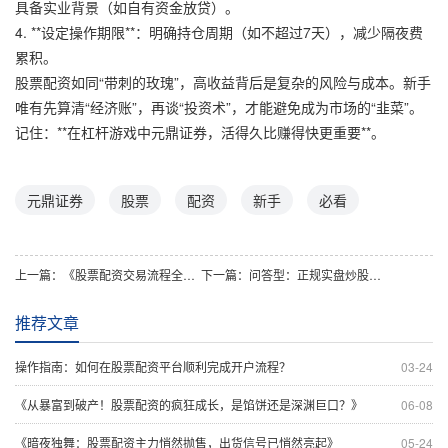
具备实业背景（如自有资金放贷）。
4. **设定操作期限**：明确持仓周期（如不超过7天），减少隔夜费
累积。
股票配资如同“带刺的玫瑰”，高收益背后是复杂的风险与成本。新手
唯有先算清“经济账”，再谈“投资术”，才能避免成为市场的“韭菜”。
记住：**在杠杆游戏中元鼎证券，活得久比赚得快更重要**。
元鼎证券
股票
配资
新手
必看
上一篇：
《股票配资交易流程全揭秘：开户、入金到交易的完整教程》
下一篇：
问答型：正规实盘炒股平台怎么选？这帮你避坑！
推荐文章
操作指南：如何在股票配资平台顺利完成开户流程？
03-24
《从暴富到破产！股票配资的疯狂成长，是馅饼还是深渊巨口？》
06-08
《暗夜独舞：股票配资主力悄然抛售，出货信号已悄然亮起》
05-24