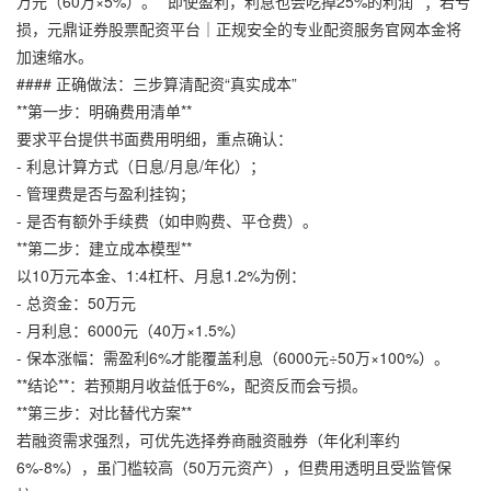
万元（60万×5%）。**即使盈利，利息也会吃掉25%的利润**；若亏
损，
元鼎证券股票配资平台｜正规安全的专业配资服务官网
本金将
加速缩水。
#### 正确做法：三步算清配资“真实成本”
**第一步：明确费用清单**
要求平台提供书面费用明细，重点确认：
- 利息计算方式（日息/月息/年化）；
- 管理费是否与盈利挂钩；
- 是否有额外手续费（如申购费、平仓费）。
**第二步：建立成本模型**
以10万元本金、1:4杠杆、月息1.2%为例：
- 总资金：50万元
- 月利息：6000元（40万×1.5%）
- 保本涨幅：需盈利6%才能覆盖利息（6000元÷50万×100%）。
**结论**：若预期月收益低于6%，配资反而会亏损。
**第三步：对比替代方案**
若融资需求强烈，可优先选择券商融资融券（年化利率约
6%-8%），虽门槛较高（50万元资产），但费用透明且受监管保