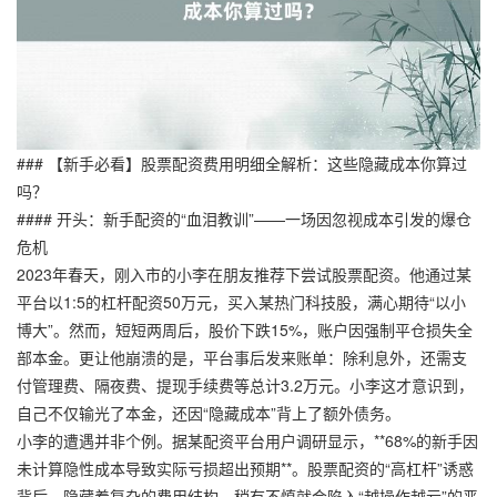
### 【新手必看】股票配资费用明细全解析：这些隐藏成本你算过
吗？
#### 开头：新手配资的“血泪教训”——一场因忽视成本引发的爆仓
危机
2023年春天，刚入市的小李在朋友推荐下尝试股票配资。他通过某
平台以1:5的杠杆配资50万元，买入某热门科技股，满心期待“以小
博大”。然而，短短两周后，股价下跌15%，账户因强制平仓损失全
部本金。更让他崩溃的是，平台事后发来账单：除利息外，还需支
付管理费、隔夜费、提现手续费等总计3.2万元。小李这才意识到，
自己不仅输光了本金，还因“隐藏成本”背上了额外债务。
小李的遭遇并非个例。据某配资平台用户调研显示，**68%的新手因
未计算隐性成本导致实际亏损超出预期**。股票配资的“高杠杆”诱惑
背后，隐藏着复杂的费用结构，稍有不慎就会陷入“越操作越亏”的恶