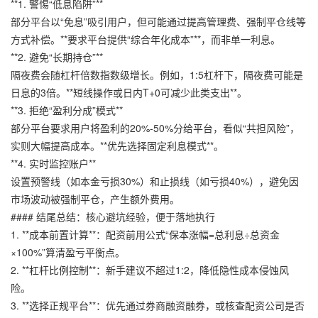
**1. 警惕“低息陷阱”**
部分平台以“免息”吸引用户，但可能通过提高管理费、强制平仓线等
方式补偿。**要求平台提供“综合年化成本”**，而非单一利息。
**2. 避免“长期持仓”**
隔夜费会随杠杆倍数指数级增长。例如，1:5杠杆下，隔夜费可能是
日息的3倍。**短线操作或日内T+0可减少此类支出**。
**3. 拒绝“盈利分成”模式**
部分平台要求用户将盈利的20%-50%分给平台，看似“共担风险”，
实则大幅提高成本。**优先选择固定利息模式**。
**4. 实时监控账户**
设置预警线（如本金亏损30%）和止损线（如亏损40%），避免因
市场波动被强制平仓，产生额外费用。
#### 结尾总结：核心避坑经验，便于落地执行
1. **成本前置计算**：配资前用公式“保本涨幅=总利息÷总资金
×100%”算清盈亏平衡点。
2. **杠杆比例控制**：新手建议不超过1:2，降低隐性成本侵蚀风
险。
3. **选择正规平台**：优先通过券商融资融券，或核查配资公司是否