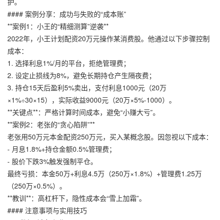
护。
#### 案例分享：成功与失败的“成本账”
**案例1：小王的“精细测算”逆袭**
2022年，小王计划配资20万元操作某消费股。他通过以下步骤控制
成本：
1. 选择利息1%/月的平台，拒绝管理费；
2. 设定止损线为8%，避免长期持仓产生隔夜费；
3. 持仓15天后盈利5%卖出，支付利息1000元（20万
×1%÷30×15），实际收益9000元（20万×5%-1000）。
**关键点**：严格计算时间成本，避免“小赚大亏”。
**案例2：老张的“贪心陷阱”**
老张用50万元本金配资250万元，买入某概念股。因忽视以下成本：
- 月息1.8%+持仓金额0.5%管理费；
- 股价下跌3%触发强制平仓。
最终亏损：本金50万+利息4.5万（250万×1.8%）+管理费1.25万
（250万×0.5%）。
**教训**：高杠杆下，隐性成本会“雪上加霜”。
#### 注意事项与实用技巧