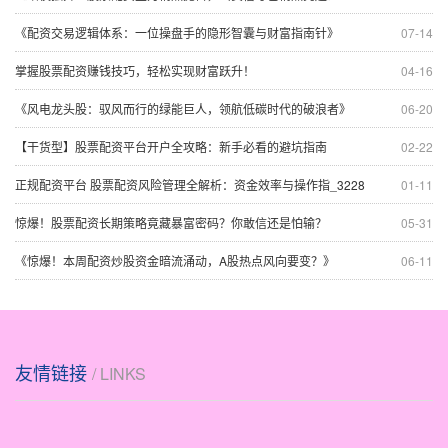
《配资交易逻辑体系：一位操盘手的隐形智囊与财富指南针》
07-14
掌握股票配资赚钱技巧，轻松实现财富跃升！
04-16
《风电龙头股：驭风而行的绿能巨人，领航低碳时代的破浪者》
06-20
【干货型】股票配资平台开户全攻略：新手必看的避坑指南
02-22
正规配资平台 股票配资风险管理全解析：资金效率与操作指_3228
01-11
惊爆！股票配资长期策略竟藏暴富密码？你敢信还是怕输？
05-31
《惊爆！本周配资炒股资金暗流涌动，A股热点风向要变？》
06-11
友情链接
/ LINKS