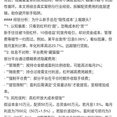
性循环。本文将结合真实案例与行业经验，拆解配资费用的底层逻
辑，助你避开新手陷阱。
#### 经验分析：为什么新手总在“隐性成本”上栽跟头？
**1. 认知偏差：只看到杠杆的“甜”，忽略成本的“苦”**
新手往往被“5倍杠杆、10倍收益”的宣传吸引，却对资金成本、管理
费等细节一扫而过。例如，某平台宣传“日息0.06%”，看似低廉，但
按月复利计算，年化利率高达23.7%，远超银行贷款。
**2. 信息不对称：平台费用“藏猫猫”**
部分平台通过模糊表述隐藏费用：
- **管理费**：按持仓金额或盈利比例收取，可能高达每月2%；
- **隔夜费**：持仓过夜需支付利息，杠杆越高费用越贵；
- **强制平仓费**：部分平台在平仓时额外收取手续费；
- **提现限制**：盈利后需满足“交易量达标”才能提现，变相增加成
本。
**3. 风险误判：高杠杆放大成本侵蚀**
假设本金10万元，配资50万元，总资金60万元。若月息1.5%，每月
利息为7500元（50万×1.5%）。若股价波动5%，盈利或亏损均为3