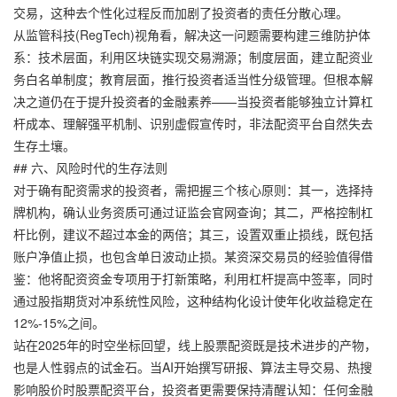
交易，这种去个性化过程反而加剧了投资者的责任分散心理。
从监管科技(RegTech)视角看，解决这一问题需要构建三维防护体
系：技术层面，利用区块链实现交易溯源；制度层面，建立配资业
务白名单制度；教育层面，推行投资者适当性分级管理。但根本解
决之道仍在于提升投资者的金融素养——当投资者能够独立计算杠
杆成本、理解强平机制、识别虚假宣传时，非法配资平台自然失去
生存土壤。
## 六、风险时代的生存法则
对于确有配资需求的投资者，需把握三个核心原则：其一，选择持
牌机构，确认业务资质可通过证监会官网查询；其二，严格控制杠
杆比例，建议不超过本金的两倍；其三，设置双重止损线，既包括
账户净值止损，也包含单日波动止损。某资深交易员的经验值得借
鉴：他将配资资金专项用于打新策略，利用杠杆提高中签率，同时
通过股指期货对冲系统性风险，这种结构化设计使年化收益稳定在
12%-15%之间。
站在2025年的时空坐标回望，线上股票配资既是技术进步的产物，
也是人性弱点的试金石。当AI开始撰写研报、算法主导交易、热搜
影响股价时股票配资平台，投资者更需要保持清醒认知：任何金融