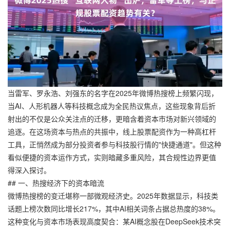
当雷军、罗永浩、刘强东的名字在2025年微博热搜榜上频繁闪现，
当AI、人形机器人等科技概念成为全民热议焦点，这些现象背后折
射出的不仅是公众关注点的迁移，更暗含着资本市场对新兴领域的
追逐。在这场资本与热点的共振中，线上股票配资作为一种高杠杆
工具，正悄然成为部分投资者参与科技股行情的"快捷通道"。但这种
看似便捷的资本运作方式，实则暗藏多重风险，其合规性边界更值
得深入探讨。
## 一、热搜经济下的资本暗流
微博热搜榜的变迁堪称一部微观经济史。2025年数据显示，科技类
话题上榜次数同比增长217%，其中AI相关词条占据总热度的38%。
这种变化与资本市场表现高度契合：某AI概念股在DeepSeek技术突