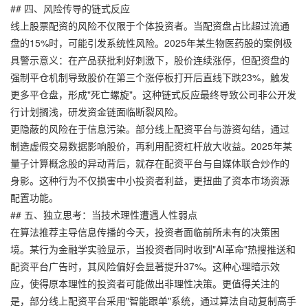
## 四、风险传导的链式反应
线上股票配资的风险不仅限于个体投资者。当配资盘占比超过流通
盘的15%时，可能引发系统性风险。2025年某生物医药股的案例极
具警示意义：在产品获批利好刺激下，股价连续涨停，但配资盘的
强制平仓机制导致股价在第三个涨停板打开后直线下跌23%，触发
更多平仓盘，形成"死亡螺旋"。这种链式反应最终导致公司非公开发
行计划搁浅，研发资金链面临断裂风险。
更隐蔽的风险在于信息污染。部分线上配资平台与游资勾结，通过
制造虚假交易数据影响股价，再利用配资杠杆放大收益。2025年某
量子计算概念股的异动背后，就存在配资平台与自媒体联合炒作的
身影。这种行为不仅损害中小投资者利益，更扭曲了资本市场资源
配置功能。
## 五、独立思考：当技术理性遭遇人性弱点
在算法推荐主导信息传播的今天，投资者面临前所未有的决策困
境。某行为金融学实验显示，当投资者同时收到"AI革命"热搜推送和
配资平台广告时，其风险偏好会显著提升37%。这种心理暗示效
应，使得原本理性的投资者可能做出非理性决策。更值得关注的
是，部分线上配资平台采用"智能跟单"系统，通过算法自动复制高手