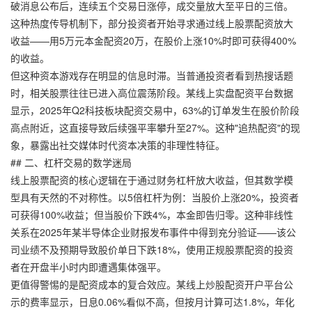
破消息公布后，连续五个交易日涨停，成交量放大至平日的三倍。
这种热度传导机制下，部分投资者开始寻求通过线上股票配资放大
收益——用5万元本金配资20万，在股价上涨10%时即可获得400%
的收益。
但这种资本游戏存在明显的信息时滞。当普通投资者看到热搜话题
时，相关股票往往已进入高位震荡阶段。某线上实盘配资平台数据
显示，2025年Q2科技板块配资交易中，63%的订单发生在股价阶段
高点附近，这直接导致后续强平率攀升至27%。这种"追热配资"的现
象，暴露出社交媒体时代资本决策的非理性特征。
## 二、杠杆交易的数学迷局
线上股票配资的核心逻辑在于通过财务杠杆放大收益，但其数学模
型具有天然的不对称性。以5倍杠杆为例：当股价上涨20%，投资者
可获得100%收益；但当股价下跌4%，本金即告归零。这种非线性
关系在2025年某半导体企业财报发布事件中得到充分验证——该公
司业绩不及预期导致股价单日下跌18%，使用正规股票配资的投资
者在开盘半小时内即遭遇集体强平。
更值得警惕的是配资成本的复合效应。某线上炒股配资开户平台公
示的费率显示，日息0.06%看似不高，但按月计算可达1.8%，年化