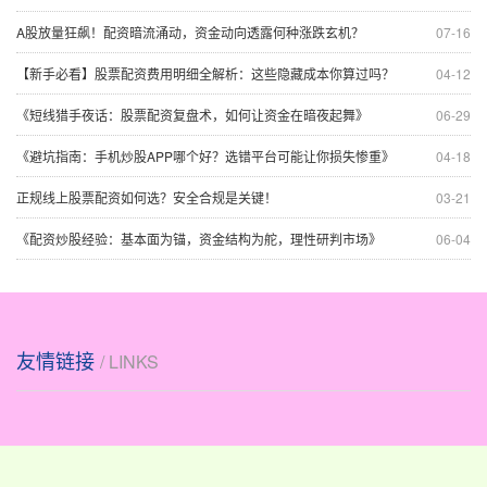
A股放量狂飙！配资暗流涌动，资金动向透露何种涨跌玄机？
07-16
【新手必看】股票配资费用明细全解析：这些隐藏成本你算过吗？
04-12
《短线猎手夜话：股票配资复盘术，如何让资金在暗夜起舞》
06-29
《避坑指南：手机炒股APP哪个好？选错平台可能让你损失惨重》
04-18
正规线上股票配资如何选？安全合规是关键！
03-21
《配资炒股经验：基本面为锚，资金结构为舵，理性研判市场》
06-04
友情链接
/ LINKS