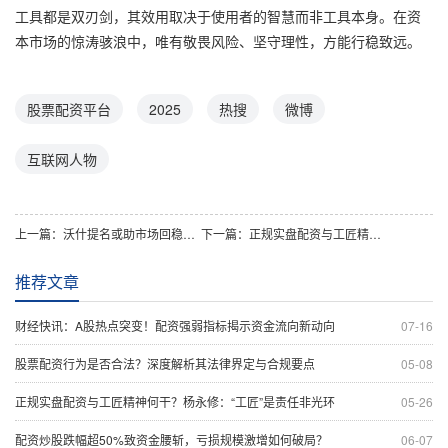
工具都是双刃剑，其效用取决于使用者的智慧而非工具本身。在资
本市场的惊涛骇浪中，唯有敬畏风险、坚守理性，方能行稳致远。
股票配资平台
2025
热搜
微博
互联网人物
上一篇：
沃什提名或助市场回稳，正规实盘配资视角下美元将如何？
下一篇：
正规实盘配资与工匠精神何干？杨永修：“工匠”是责任非光环
推荐文章
财经快讯：A股热点突变！配资强弱指标揭示资金流向新动向
07-16
股票配资行为是否合法？深度解析其法律界定与合规要点
05-08
正规实盘配资与工匠精神何干？杨永修：“工匠”是责任非光环
05-26
配资炒股跌幅超50%致资金腰斩，亏损规模激增如何破局？
06-07