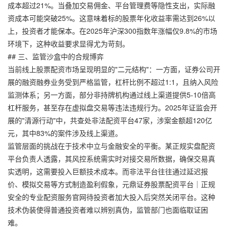
成本超过21%。当叠加交易佣金、平台管理费等隐性支出，实际融
资成本可能突破25%。这意味着标的股票年化收益率需达到26%以
上，投资者才能保本。在2025年沪深300指数年涨幅仅9.8%的市场
环境下，这种收益要求显得尤为苛刻。
## 三、监管沙盒中的合规博弈
当前线上股票配资市场呈现明显的"二元结构"：一方面，证券公司开
展的融资融券业务受到严格监管，杠杆比例不超过1:1，且纳入风险
监测体系；另一方面，部分非持牌机构通过线上渠道提供5-10倍高
杠杆服务，甚至存在虚拟盘交易等违法违规行为。2025年证监会开
展的"清源行动"中，共查处非法配资平台47家，涉案金额超120亿
元，其中83%的案件涉及线上渠道。
监管层面的挑战在于技术中立与金融安全的平衡。某正规实盘配资
平台负责人透露，其风控系统需实时对接交易所数据，确保交易真
实透明，这需要投入巨额技术成本。而非法平台往往通过延迟报
价、模拟交易等方式制造盈利假象，
元鼎证券股票配资平台｜正规
安全的专业配资服务官网
待投资者加大投入后突然关闭平台。这种
技术伪装使得普通投资者难以辨别真伪，监管部门也面临取证困
难。