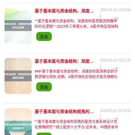
基于基本面与资金结构，深度剖析股票配资回报率的内在逻辑
2026-05-26 23:54:06
**基于基本面与资金结构，深度剖析股票配资回报率
的内在逻辑** 2023年三季度以来，A股市场呈现结构
性分化特征：上证指数围绕3200点震荡，但新能
资金
源、半导体等成长赛道与地产、消费等传统板块表现
迥异。
基于基本面与资金结构：深度剖析配资利息的计算逻辑与规则
2026-05-24 19:53:20
### 基于基本面与资金结构：深度剖析配资利息的计
算逻辑与规则 近期，A股市场在宏观经济复苏预期与
政策托底共振下，呈现结构性分化行情。当日沪指微
资金
涨0.3%，但创业板指受新能源板块拖累收跌0.7%，
两市
基于基本面与资金结构视角的配资交易系统设计优化策略研究
2026-05-22 19:34:26
**基于基本面与资金结构视角的配资交易系统设计优
化策略研究**线上配资十大平台 近年来，中国资本市
场改革持续深化，注册制全面落地、退市机制完善与