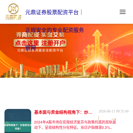
元鼎证券股票配资平台｜
正规安全的专业配资服务
官网
基本面与资金结构视角下：炒股是否必然引发负债风险？
2026-06-11 09:35:49
2024年A股市场在宏观经济复苏与政策托底的双轨驱
动下，呈现结构性分化特征。当日沪指微涨0.3%，
但创业板指受新能源板块拖累跌1.2%，市场成交量