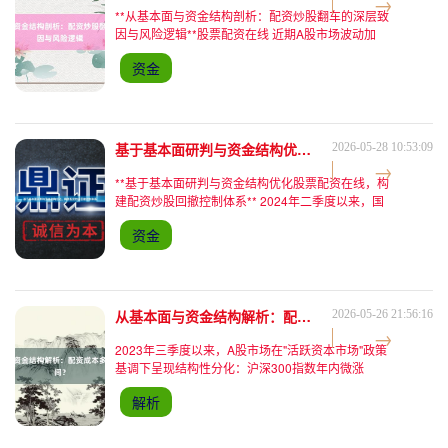
**从基本面与资金结构剖析：配资炒股翻车的深层致
因与风险逻辑**股票配资在线 近期A股市场波动加
剧，结构性分化特征显著。以2024年X月X日为例，
资金
沪指微涨0.15%，但创业板指重挫2.3%，两市成交
额
基于基本面研判与资金结构优化，构建配资炒股回撤控制体系
2026-05-28 10:53:09
**基于基本面研判与资金结构优化股票配资在线，构
建配资炒股回撤控制体系** 2024年二季度以来，国
内经济呈现"弱复苏+结构性分化"特征，PMI连续三个
资金
月徘徊在荣枯线附近，但高技术制造业投资增速突破
1
从基本面与资金结构解析：配资成本多少算合理区间？
2026-05-26 21:56:16
2023年三季度以来，A股市场在"活跃资本市场"政策
基调下呈现结构性分化：沪深300指数年内微涨
0.8%，但科创50指数累计下跌12.3%，市场资金在
解析
板块间加速腾挪。这种"指数稳、结构裂"的格局背
后，