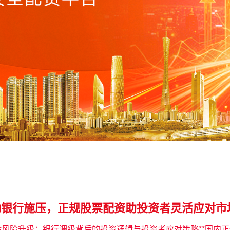
动银行施压，正规股票配资助投资者灵活应对市
油基金风险升级：银行调级背后的投资逻辑与投资者应对策略**国内