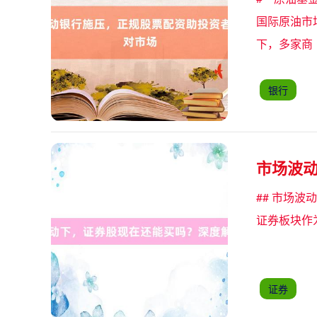
国际原油市
下，多家商
银行
市场波
## 市场
证券板块作
证券