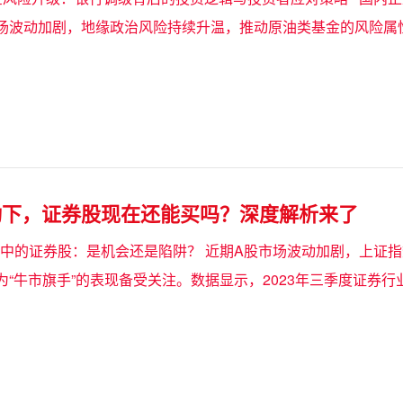
场波动加剧，地缘政治风险持续升温，推动原油类基金的风险属
动下，证券股现在还能买吗？深度解析来了
波动中的证券股：是机会还是陷阱？ 近期A股市场波动加剧，上证指
为“牛市旗手”的表现备受关注。数据显示，2023年三季度证券行