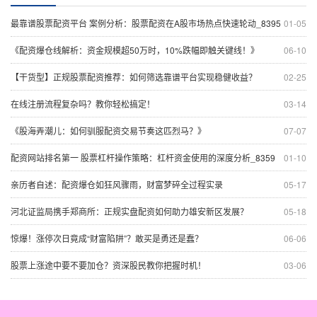
最靠谱股票配资平台 案例分析：股票配资在A股市场热点快速轮动_8395
01-05
《配资爆仓线解析：资金规模超50万时，10%跌幅即触关键线！》
06-10
【干货型】正规股票配资推荐：如何筛选靠谱平台实现稳健收益？
02-25
在线注册流程复杂吗？教你轻松搞定！
03-14
《股海弄潮儿：如何驯服配资交易节奏这匹烈马？》
07-07
配资网站排名第一 股票杠杆操作策略：杠杆资金使用的深度分析_8359
01-10
亲历者自述：配资爆仓如狂风骤雨，财富梦碎全过程实录
05-17
河北证监局携手郑商所：正规实盘配资如何助力雄安新区发展？
05-18
惊爆！涨停次日竟成“财富陷阱”？敢买是勇还是蠢？
06-06
股票上涨途中要不要加仓？资深股民教你把握时机！
03-06