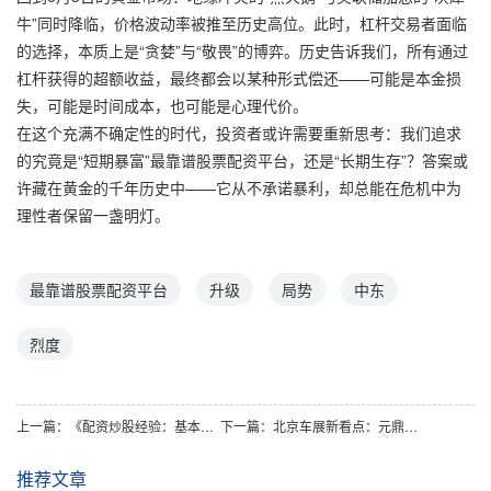
牛”同时降临，价格波动率被推至历史高位。此时，杠杆交易者面临
的选择，本质上是“贪婪”与“敬畏”的博弈。历史告诉我们，所有通过
杠杆获得的超额收益，最终都会以某种形式偿还——可能是本金损
失，可能是时间成本，也可能是心理代价。
在这个充满不确定性的时代，投资者或许需要重新思考：我们追求
的究竟是“短期暴富”最靠谱股票配资平台，还是“长期生存”？答案或
许藏在黄金的千年历史中——它从不承诺暴利，却总能在危机中为
理性者保留一盏明灯。
最靠谱股票配资平台
升级
局势
中东
烈度
上一篇：
《配资炒股经验：基本面为锚，资金结构为舵，理性研判市场》
下一篇：
北京车展新看点：元鼎证券携手荣耀，股票配资平台跨界互动
推荐文章