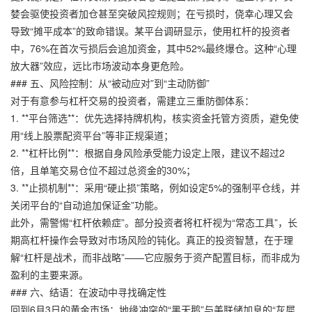
婪会驱使投资者加仓甚至突破风控规则；在亏损时，侥幸心理又会
导致“摊平成本”的致命错误。某平台调研显示，使用杠杆的投资者
中，76%在首次亏损后会追加资金，其中52%最终爆仓。这种“心理
放大器”效应，远比市场波动本身更危险。
### 五、风险控制：从“被动应对”到“主动防御”
对于有意参与杠杆交易的投资者，需建立三重防御体系：
1. **平台筛选**：优先选择持牌机构，核实资金托管方资质，避免使
用“线上股票配资平台”等非正规渠道；
2. **杠杆比例**：根据自身风险承受能力设定上限，建议不超过2
倍，且单笔交易仓位不超过总资金的30%；
3. **止损机制**：采用“硬止损”策略，例如设定5%的强制平仓线，并
关闭平台的“自动追加保证金”功能。
此外，需警惕“杠杆依赖症”。部分投资者将杠杆视为“常态工具”，长
期高杠杆操作会导致对市场风险的钝化。真正的投资智慧，在于理
解“杠杆是战术，而非战略”——它应服务于资产配置目标，而非成为
盈利的主要来源。
### 六、结语：在波动中寻找确定性
回到6月3日的黄金市场：地缘冲突的“黑天鹅”与美联储加息的“灰犀