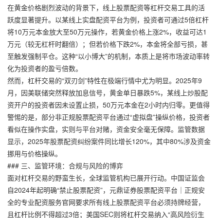
在黄金价格剧烈波动的背景下，线上股票配资等杠杆交易工具的活
跃度显著提升。以某线上实盘配资平台为例，投资者可通过5倍杠杆
将10万元本金放大至50万元操作，若黄金价格上涨2%，收益可达1
万元（较无杠杆时翻倍）；但若价格下跌2%，本金将全部亏损，甚
至触发强制平仓。这种“以小博大”的机制，本质上是将市场波动率转
化为投资者的盈亏倍数。
然而，杠杆交易的“双刃剑”特性在极端行情中尤为明显。2025年9
月，因美联储突然释放加息信号，黄金单日暴跌5%，某线上炒股配
资开户的投资者因未设置止损，50万元本金在2小时内归零。更值得
警惕的是，部分非正规股票配资平台通过“虚拟盘”操纵价格，投资者
看似在操作实盘，实则与平台对赌，资金安全毫无保障。监管数据
显示，2025年股票配资纠纷案件同比增长120%，其中80%涉及资金
挪用与价格操纵。
### 三、监管环境：合规与风险的博弈
面对杠杆交易的野蛮生长，全球监管机构已展开行动。中国证监会
自2024年起明确“禁止股票配资”，
元鼎证券股票配资平台｜正规安
全的专业配资服务官网
要求所有线上股票配资平台必须持牌经营，
且杠杆比例不得超过3倍；美国SEC则将杠杆交易纳入“高风险衍生