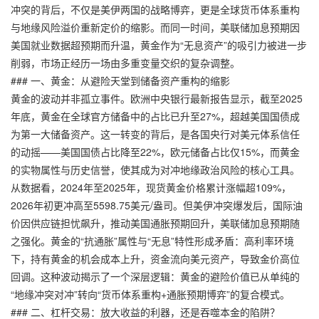
冲突的背后，不仅是美伊两国的战略博弈，更是全球货币体系重构
与地缘风险溢价重新定价的缩影。而同一时间，美联储加息预期因
美国就业数据超预期而升温，黄金作为“无息资产”的吸引力被进一步
削弱，市场正经历一场由多重变量交织的复杂调整。
### 一、黄金：从避险天堂到储备资产重构的缩影
黄金的波动并非孤立事件。欧洲中央银行最新报告显示，截至2025
年底，黄金在全球官方储备中的占比已升至27%，超越美国国债成
为第一大储备资产。这一转变的背后，是各国央行对美元体系信任
的动摇——美国国债占比降至22%，欧元储备占比仅15%，而黄金
的实物属性与历史信誉，使其成为对冲地缘政治风险的核心工具。
从数据看，2024年至2025年，现货黄金价格累计涨幅超109%，
2026年初更冲高至5598.75美元/盎司。但美伊冲突爆发后，国际油
价因供应链担忧飙升，推动美国通胀预期回升，美联储加息预期随
之强化。黄金的“抗通胀”属性与“无息”特性形成矛盾：高利率环境
下，持有黄金的机会成本上升，资金流向美元资产，导致金价高位
回调。这种波动揭示了一个深层逻辑：黄金的避险价值已从单纯的
“地缘冲突对冲”转向“货币体系重构+通胀预期博弈”的复合模式。
### 二、杠杆交易：放大收益的利器，还是吞噬本金的陷阱？