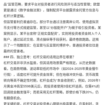
品”监管范畴，要求平台对投资者进行风险测评与适当性管理；欧盟
更是通过《数字金融法案》，强制配资平台披露资金托管方信息与
杠杆计算逻辑。
但监管套利仍普遍存在。部分平台通过注册离岸公司、使用虚拟货
币支付等方式规避监管，甚至以“炒股配开户”为幌子吸引投资者。某
案例显示，某平台宣称“正规实盘配资”，实则将投资者资金转入个人
账户，通过延迟交易、滑点操纵等手段获利，最终卷款跑路。这揭
示了一个残酷现实：在监管与反监管的博弈中，普通投资者往往是
最终的受害者。
### 四、独立思考：杠杆交易的适用边界在哪里？
杠杆交易并非洪水猛兽，但其适用场景需严格限定。从历史数据
看，在趋势明确、波动率较低的市场中（如2024-2025年黄金慢牛
行情），适度杠杆可提升资金效率；但在地缘冲突升级、货币政策
转向等高不确定性时期，杠杆会成为“本金收割机”。例如，2026年1
月黄金冲高至5598美元后，若投资者使用3倍杠杆追高，仅需4%的
回调就会触发强平；而若采用无杠杆策略，即使价格下跌20%，仍
有翻盘机会。
更关键的是，杠杆交易对投资者心理提出极高要求。在盈利时，贪