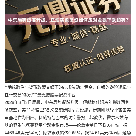
**地缘政治与货币政策交织下的市场波动：黄金、白银的避险逻辑与
杠杆交易的隐忧**最靠谱股票配资平台
2026年6月3日凌晨，中东局势骤然升级。伊朗格什姆岛的爆炸声划
破夜空，美军以“自卫”名义空袭伊朗军方设施，伊朗则以导弹袭击美
军基地作为回应。科威特与巴林的防空警报此起彼伏，霍尔木兹海
峡的紧张气氛蔓延至全球金融市场——伦敦金单日下跌0.41%，报
4469.49美元/盎司；伦敦银跌幅达0.65%，报74.61美元/盎司。这场