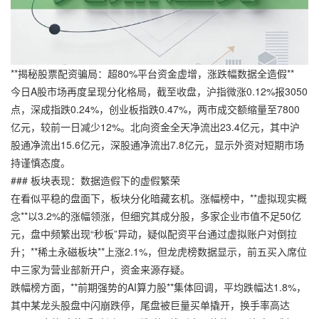
**揭秘股票配资骗局：超80%平台资金虚增，涨跌幅数据全造假**
今日A股市场再度呈现分化格局，截至收盘，沪指微涨0.12%报3050
点，深成指跌0.24%，创业板指跌0.47%，两市成交额缩量至7800
亿元，较前一日减少12%。北向资金全天净流出23.4亿元，其中沪
股通净流出15.6亿元，深股通净流出7.8亿元，显示外资对短期市场
持谨慎态度。
### 板块表现：数据造假下的虚假繁荣
在看似平稳的盘面下，板块分化暗藏玄机。涨幅榜中，**虚拟现实概
念**以3.2%的涨幅领涨，但细究其成分股，多家企业市值不足50亿
元，盘中频繁出现“秒板”异动，疑似配资平台通过虚拟账户对倒拉
升；**稀土永磁板块**上涨2.1%，但龙虎榜数据显示，前五买入席位
中三家为营业部新开户，资金来源存疑。
跌幅榜方面，**前期强势的AI算力股**集体回调，平均跌幅达1.8%，
其中某龙头股盘中闪崩跌停，尾盘被巨量买单撬开，换手率高达