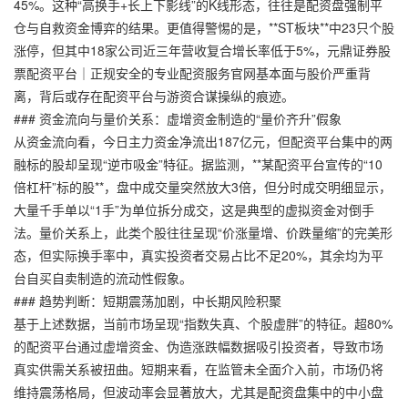
45%。这种“高换手+长上下影线”的K线形态，往往是配资盘强制平
仓与自救资金博弈的结果。更值得警惕的是，**ST板块**中23只个股
涨停，但其中18家公司近三年营收复合增长率低于5%，
元鼎证券股
票配资平台｜正规安全的专业配资服务官网
基本面与股价严重背
离，背后或存在配资平台与游资合谋操纵的痕迹。
### 资金流向与量价关系：虚增资金制造的“量价齐升”假象
从资金流向看，今日主力资金净流出187亿元，但配资平台集中的两
融标的股却呈现“逆市吸金”特征。据监测，**某配资平台宣传的“10
倍杠杆”标的股**，盘中成交量突然放大3倍，但分时成交明细显示，
大量千手单以“1手”为单位拆分成交，这是典型的虚拟资金对倒手
法。量价关系上，此类个股往往呈现“价涨量增、价跌量缩”的完美形
态，但实际换手率中，真实投资者交易占比不足20%，其余均为平
台自买自卖制造的流动性假象。
### 趋势判断：短期震荡加剧，中长期风险积聚
基于上述数据，当前市场呈现“指数失真、个股虚胖”的特征。超80%
的配资平台通过虚增资金、伪造涨跌幅数据吸引投资者，导致市场
真实供需关系被扭曲。短期来看，在监管未全面介入前，市场仍将
维持震荡格局，但波动率会显著放大，尤其是配资盘集中的中小盘