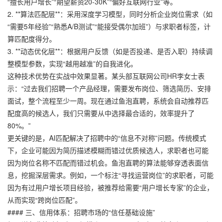
“擅长用户增长”“期望薪资20-30K”“偏好互联网行业”等。
2. **算法匹配层**：采用深度学习模型，同时分析企业岗位需求（如
“需要5年经验”“熟悉A/B测试”“能接受偶尔加班”）与求职者标签，计
算匹配度得分。
3. **动态优化层**：根据用户反馈（如是否投递、是否入职）持续调
整模型参数，实现“越用越准”的自我进化。
这种技术优势在实战中效果显著。某头部互联网公司HR李女士表
示：“过去我们招聘一个产品经理，需要发布岗位、筛选简历、安排
面试，整个流程至少一周。现在通过鱼泡直聘，系统会自动推荐匹
配度高的候选人，我们只需要从中选择最合适的，效率提升了
80%。”
更关键的是，AI匹配解决了招聘中的“信息不对称”问题。传统模式
下，企业可能因为简历描述模糊而错过优质候选人，求职者也可能
因为岗位名称不匹配而错过机会。鱼泡直聘的算法能够穿透表面信
息，挖掘深层需求。例如，一个标注“寻找运营岗位”的求职者，可能
因为有过用户增长项目经验，被推荐给需要“用户增长专家”的企业，
从而实现“跨岗位匹配”。
#### 三、信用体系：招聘市场的“信任基础设施”