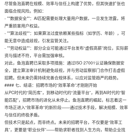
尽管鱼泡直聘在规模、效率与信任上构建了优势，但其快速扩张也
面临合规风险。例如：
- **数据安全**：AI匹配需要处理大量用户数据，一旦发生泄露，将
严重损害用户权益。
- **算法歧视**：如果算法过度依赖某些指标（如学历、年龄），可
能无意中造成歧视，引发监管关注。
- **劳动权益**：部分企业可能通过平台发布“虚假高薪”岗位，实际薪
资与描述不符，平台需加强审核。
对此，鱼泡直聘已采取多项措施：通过ISO 27001认证确保数据安
全，建立算法审计机制避免歧视，并与劳动监察部门合作打击虚假
招聘。但未来仍需持续完善合规体系，以应对监管趋严的趋势。
#### 七、结语：招聘市场的“效率革命”才刚刚开始
从PC时代的“简历库”，到移动时代的“流量平台”，再到AI时代的“智
能匹配”，招聘市场的进化从未停止。鱼泡直聘的崛起，标志着这一
市场正进入“效率革命”的新阶段——通过技术手段，解决规模、效率
与信任的终极矛盾。
但技术只是起点，而非终点。未来的招聘平台，不仅要是“效率工
具”，更要是“职业伙伴”——帮助求职者找到人生方向，帮助企业找