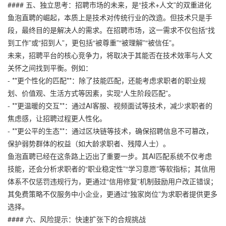
#### 五、独立思考：招聘市场的未来，是“技术+人文”的双重进化
鱼泡直聘的崛起，本质上是技术对传统行业的改造。但技术只是手
段，最终目的是解决人的需求。在招聘市场，这一需求不仅包括“找
到工作”或“招到人”，更包括“被尊重”“被理解”“被信任”。
未来，招聘平台的核心竞争力，将取决于其能否在技术效率与人文
关怀之间找到平衡。例如：
- **更个性化的匹配**：除了技能匹配，还能考虑求职者的职业规
划、价值观、生活方式等因素，实现“人生阶段匹配”。
- **更温暖的交互**：通过AI客服、视频面试等技术，减少求职者的
焦虑感，让招聘过程更人性化。
- **更公平的生态**：通过区块链等技术，确保招聘信息不可篡改，
保护弱势群体的权益（如大龄求职者、残障人士）。
鱼泡直聘已经在这条路上迈出了重要一步。其AI匹配系统不仅考虑
技能，还会分析求职者的“职业稳定性”“学习意愿”等软指标；其信用
体系不仅惩罚违规行为，更通过“信用修复”机制鼓励用户改正错误；
其免费策略不仅服务中小企业，更通过“独家岗位”为求职者提供更多
选择。
#### 六、风险提示：快速扩张下的合规挑战