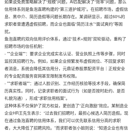
如果说免费策略解决了“规模”问题，AI匹配解决了“效率”问题，那么
信用体系则是鱼泡直聘构建的“第三道护城河”。在招聘市场，虚假信
息、黑中介、简历造假等问题长期存在。某调研显示，超过60%的
求职者曾遭遇虚假招聘，而企业也面临“简历注水”“面试爽约”等困
扰。
鱼泡直聘的双向信用评价体系，通过“技术+规则”双轮驱动，重构了
招聘市场的信任机制：
- **企业端**：要求企业完成实名认证、营业执照上传等步骤，同时
监控其招聘行为。例如，如果企业频繁发布虚假岗位、不回复求职
者消息，系统会降低其信用分，
元鼎证券股票配资平台｜正规安全
的专业配资服务官网
甚至限制发布权限。
- **求职者端**：通过人脸识别、工作经历核验等技术手段，确保简
历真实性。同时，记录求职者的面试行为（如是否按时赴约、是否
礼貌沟通），形成“求职信用档案”。
这种体系不仅保护了双方权益，更创造了“正向激励”效应。某制造业
企业HR王先生表示：“过去我们招聘时，最担心候选人简历造假。现
在通过鱼泡直聘的信用体系，我们可以优先联系信用分高的求职
者，大大降低了招聘风险。”而求职者张小姐则说：“知道企业也有信