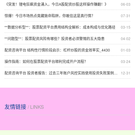
《突发！锂电狂飙资金涌入，今日A股配资炒股这样操作赚翻！》
06-03
惊爆！今日市场热点竟藏致命陷阱，你敢信这是真行情？
07-31
**数据分析型**：股票配资平台费用结构全解析：成本构成与优化路径
03-15
**问题型**：股票配资风险有哪些？投资者必须警惕的五大隐患
04-02
配资咨询平台 结构性行情阶段启示：杠杆炒股的资金效率实_4430
01-03
操作指南：如何在股票配资平台顺利完成开户流程？
03-24
配资咨询平台 投资者报告：过去三年账户风控实践使用投资失败案例分析的数据观
12-31
友情链接
/ LINKS