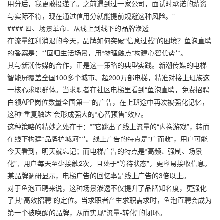
用分后，我更敢投递了。之前遇到过一家公司，面试时承诺的薪资
与实际不符，现在通过信用分就能提前规避这种风险。”
#### 四、场景革命：从线上到线下的品牌渗透
在流量红利消退的今天，品牌如何突破“信息过载”的困境？鱼泡直聘
的答案是：**回归生活场景，用“物理触点”构建心智优势**。
其与新潮传媒的合作，正是这一策略的典型实践。新潮传媒的电梯
智能屏覆盖全国100多个城市、超200万部电梯，精准对接上班族这
一核心求职群体。当求职者在社区电梯里看到“鱼泡直聘，免费招聘
白领APP岗位数量全国第一”的广告，在上班途中再次被强化记忆，
这种“重复触达”会形成强大的“心智预售”效应。
这种策略的精妙之处在于：**它跳出了线上流量的“内卷游戏”，转而
在线下构建“品牌护城河”**。线上广告的特点是“广而散”，用户可能
今天看到，明天就忘记；而电梯广告的特点是“高频、强制、场景
化”，用户每天至少接触2次，且处于“等待状态”，更容易接收信息。
某品牌调研显示，电梯广告的回忆率是线上广告的3倍以上。
对于鱼泡直聘来说，这种场景渗透不仅提升了品牌知名度，更强化
了其“高效招聘”的定位。当求职者产生求职需求时，鱼泡直聘会成为
第一个被唤醒的品牌，从而实现“流量-转化”的闭环。