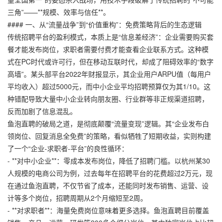
三角”——**规模、效率与信任**。
#### 一、从“流量战争”到“价值重构”：免费策略背后的生态逻辑
传统招聘平台的盈利模式，本质上是“信息差经济”：企业需要购买套
餐才能发布岗位，求职者需要付费才能查看企业联系方式。这种模
式在PC时代或许可行，但在移动互联时代，却成了阻碍效率的“数字
高墙”。某头部平台2022年财报显示，其企业用户ARPU值（每用户
平均收入）超过5000元，而中小企业平均招聘预算仅为其1/10。这
种错配导致大量中小企业转向朋友圈、行业群等非正规渠道招聘，
反而加剧了信息混乱。
鱼泡直聘的破局之道，是彻底颠覆“流量变现”逻辑。其“企业发布白
领岗位、回复消息全免费”的策略，看似牺牲了短期收益，实则构建
了一个“企业-求职者-平台”的良性循环：
- **对中小企业**：零成本发布岗位，降低了招聘门槛。以杭州某30
人规模的电商公司为例，过去每年在招聘平台的花费超过2万元，现
在通过鱼泡直聘，不仅节省了成本，还能同时发布销售、运营、设
计等多个岗位，招聘周期从2个月缩短至2周。
- **对求职者**：海量免费岗位意味着更多选择。鱼泡直聘目前覆盖