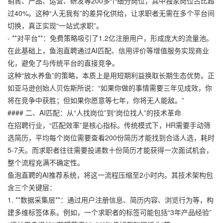
销售、产品、运营、研发等200多个细分岗位，其中独家岗位占比超
过40%。这种“人无我有”的差异化供给，让求职者无需在多个平台间
切换，真正实现“一站式求职”。
- **对平台**：免费策略吸引了1.2亿注册用户，形成庞大的流量池。
在此基础上，鱼泡直聘通过AI匹配、信用评价等增值服务实现商业
化，避免了与传统平台的直接竞争。
这种“放水养鱼”的策略，本质上是用短期利益换取长期生态优势。正
如亚马逊创始人贝佐斯所说：“如果你做的事情需要三年见成效，你
将在竞争中获胜；但如果你愿意等七年，你将无人能敌。”
#### 二、AI匹配：从“人找岗位”到“岗位找人”的技术革命
在招聘行业，“匹配效率”是核心指标。传统模式下，HR需要手动筛
选简历，平均每个岗位需要查看200份简历才能找到合适人选，耗时
5-7天。而求职者往往需要投递数十份简历才能获得一次面试机会，
整个流程充满不确定性。
鱼泡直聘的AI推荐系统，将这一流程压缩至2小时内。其技术架构包
含三个关键层：
1. **数据采集层**：通过用户注册信息、简历内容、浏览行为等，构
建多维标签体系。例如，一个求职者的标签可能包括“3年产品经验”