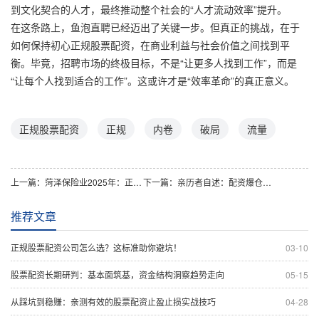
到文化契合的人才，最终推动整个社会的“人才流动效率”提升。
在这条路上，鱼泡直聘已经迈出了关键一步。但真正的挑战，在于
如何保持初心正规股票配资，在商业利益与社会价值之间找到平
衡。毕竟，招聘市场的终极目标，不是“让更多人找到工作”，而是
“让每个人找到适合的工作”。这或许才是“效率革命”的真正意义。
正规股票配资
正规
内卷
破局
流量
上一篇：
菏泽保险业2025年：正规实盘配资视角下如何赋能地方经济跃升？
下一篇：
亲历者自述：配资爆仓如狂风骤雨，财富梦碎全过程实录
推荐文章
正规股票配资公司怎么选？这标准助你避坑！
03-10
股票配资长期研判：基本面筑基，资金结构洞察趋势走向
05-15
从踩坑到稳赚：亲测有效的股票配资止盈止损实战技巧
04-28