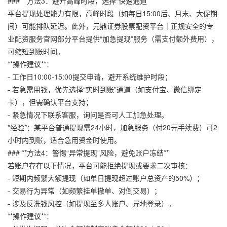
### **方法3：避开高峰时段，选择“快速通道”**
平台提现处理能力有限，高峰时段（如每日15:00后、月末、大促期
间）可能排队延迟。此外，
元鼎证券股票配资平台｜正规安全的专
业配资服务官网
部分平台提供“加急提现”服务（需支付额外费用），
可缩短到账时间。
**操作建议**：
- 工作日10:00-15:00提交申请，避开系统维护时段；
- 若急需用钱，优先选择“实时到账”通道（如支付宝、微信绑定
卡），但需确认平台支持；
- 紧急情况下联系客服，询问是否可人工加急处理。
*经验*：某平台普通提现需24小时，加急服务（付20元手续费）可2
小时内到账，适合急用资金时使用。
### **方法4：警惕“异常提现”风险，避免账户冻结**
若账户存在以下情况，平台可能拒绝提现或要求二次审核：
- 短期内频繁大额提现（如单日提现超过账户总资产的50%）；
- 交易行为异常（如频繁挂单撤单、对倒交易）；
- 涉及反洗钱风控（如提现至多人账户、异地登录）。
**操作建议**：