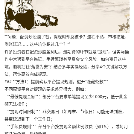
**问题：配资炒股赚了钱，提现时却总被卡？流程不熟、审核拖延、
到账延迟……这些坑你踩过几个？**
许多投资者在配资炒股盈利后，最期待的环节就是“提现”，但实际操
作中常遇到平台拖延、手续繁琐甚至资金安全风险。如何避开这些
坑，顺利把钱“落袋为安”？结合多年实操经验，分享4个关键解决方
法，帮你高效完成提现。
### **方法1：提前确认平台提现规则，避开“隐藏条款”**
不同配资平台对提现的要求差异很大，例如：
- **最低提现金额**：部分平台要求单笔提现至少1000元，低于此金
额无法操作；
- **提现时间限制**：非交易日（如周末、节假日）可能无法到账，
甚至延迟到下一个工作日；
- **手续费规则**：部分平台按提现金额比例收费（如1%），或每月
前几次免费、后续收费。