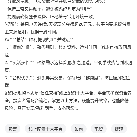
- 分批次提现，单次金额控制在账户余额的30%-50%；
- 保持正常交易频率，避免被系统判定为“刷单”；
- 提现前确保登录设备、IP地址与常用环境一致。
*提醒*：某用户因连续3天提现总金额超20万元，被平台要求提供资
金来源证明，耽误一周时间。
### **总结：顺利提现的3个关键点**
1. **提前准备**：熟悉规则、核对资料、选对时间，减少审核驳回风
险；
2. **灵活操作**：根据需求选择普通/加急通道，平衡手续费与到账速
度；
3. **合规优先**：避免异常交易，保持账户“健康度”，防止被风控拦
截。
配资提现的本质是“信任交接”线上配资十大平台，平台需确保资金安
全，投资者需配合流程。掌握以上方法，既能提升效率，也能降低
风险，真正实现“盈利到手，安心落袋”。
股票
线上配资十大平台
如何
配资
提现