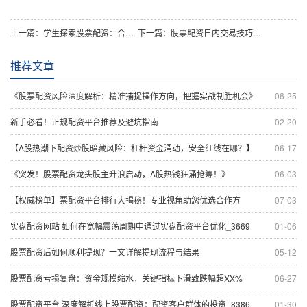
上一篇：
学生探索股票配资：合理规划能否收获额外收益？
下一篇：
股票配资日内交易技巧：短线与长线策略的区别及选择
推荐文章
《股票配资风险深度解析：精准捕捉操作方向，把握实战制胜机会》
06-25
新手必看！正规配资平台推荐及避坑指南
02-20
【A股热潮下配资炒股暗藏风险：杠杆资金涌动，安全红线在哪？】
06-17
《突发！股票配资龙头股主升浪启动，A股热钱狂涌抢筹！》
06-03
【权威榜单】票配资平台排行大揭秘！专业视角助您优选合作方
07-03
实盘配资网站 如何在宽幅震荡周期中通过实盘配资平台优化_3669
01-06
股票配资后如何顺利提现？一文详解提现流程与结果
05-12
股票配资亏损复盘：资金规模缩水，关键指标下滑致跌幅超XX%
06-27
股票配资平台 深度解析线上股票配资：配资客户群体的投资_8386
01-30