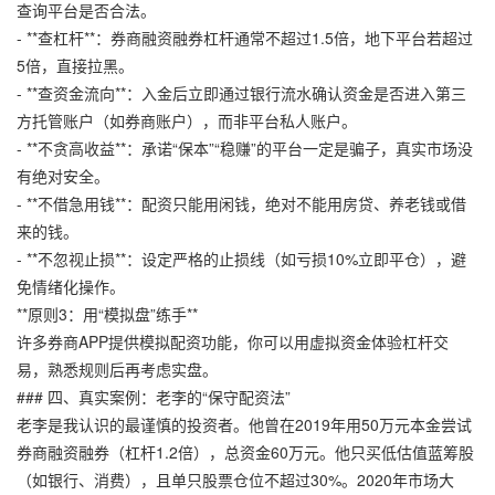
查询平台是否合法。
- **查杠杆**：券商融资融券杠杆通常不超过1.5倍，地下平台若超过
5倍，直接拉黑。
- **查资金流向**：入金后立即通过银行流水确认资金是否进入第三
方托管账户（如券商账户），而非平台私人账户。
- **不贪高收益**：承诺“保本”“稳赚”的平台一定是骗子，真实市场没
有绝对安全。
- **不借急用钱**：配资只能用闲钱，绝对不能用房贷、养老钱或借
来的钱。
- **不忽视止损**：设定严格的止损线（如亏损10%立即平仓），避
免情绪化操作。
**原则3：用“模拟盘”练手**
许多券商APP提供模拟配资功能，你可以用虚拟资金体验杠杆交
易，熟悉规则后再考虑实盘。
### 四、真实案例：老李的“保守配资法”
老李是我认识的最谨慎的投资者。他曾在2019年用50万元本金尝试
券商融资融券（杠杆1.2倍），总资金60万元。他只买低估值蓝筹股
（如银行、消费），且单只股票仓位不超过30%。2020年市场大