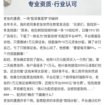
老张的遭遇：一场“配资暴富梦”的破碎
去年冬天，我的老同事老张突然在群里发消息：“兄弟们，我找到一
条发财路！”原来，他在刷短视频时被一条“10倍杠杆，日赚10%”的
广告吸引，下载了一款名为“财富倍增”的配资平台APP。平台客服告
诉他，只需缴纳1万元保证金，就能操作10万元资金炒股，赚了全归
自己，亏了只赔保证金。老张心动了，他想着：“要是每天赚5%，一
个月就能翻番！”
起初，老张确实尝到了甜头。他用10万元配资买入一只热门股，第
二天股票涨停，账户直接多了1万元。他兴奋地提现2000元请我们吃
饭，还念叨着“这钱来得太容易”。但好景不长，第三周市场突然调
整，他重仓的股票连续跌停。平台在第二个跌停板时强制平仓，老
张的1万元保证金瞬间归零，还倒欠平台3000元“穿仓费”。他找我借
钱时，声音都在发抖：“我以为配资是捡钱，没想到是割肉……”
### 一、配资的“糖衣”下藏着什么？
老张的遭遇并非个例。股票配资的本质是“借钱炒股”，平台通过杠杆