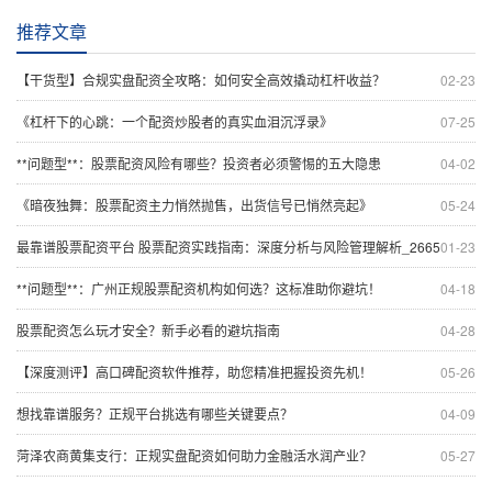
推荐文章
【干货型】合规实盘配资全攻略：如何安全高效撬动杠杆收益？
02-23
《杠杆下的心跳：一个配资炒股者的真实血泪沉浮录》
07-25
**问题型**：股票配资风险有哪些？投资者必须警惕的五大隐患
04-02
《暗夜独舞：股票配资主力悄然抛售，出货信号已悄然亮起》
05-24
最靠谱股票配资平台 股票配资实践指南：深度分析与风险管理解析_2665
01-23
**问题型**：广州正规股票配资机构如何选？这标准助你避坑！
04-18
股票配资怎么玩才安全？新手必看的避坑指南
04-28
【深度测评】高口碑配资软件推荐，助您精准把握投资先机！
05-26
想找靠谱服务？正规平台挑选有哪些关键要点？
04-09
菏泽农商黄集支行：正规实盘配资如何助力金融活水润产业？
05-27