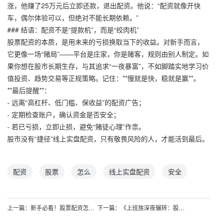
涨，他赚了25万元后立即还款，退出配资。他说：“配资就像开快
车，偶尔体验可以，但绝对不能长期依赖。”
### 结语：配资不是“提款机”，而是“绞肉机”
股票配资的本质，是用未来的亏损换取当下的收益。对新手而言，
它更像一场“赌局”——平台是庄家，你是赌客，规则由别人制定。如
果你想在股市长期生存，与其追求“一夜暴富”，不如脚踏实地学习价
值投资、趋势交易等正规策略。记住：**慢就是快，稳就是赢**。
**最后提醒**：
- 远离“高杠杆、低门槛、保收益”的配资广告；
- 定期检查账户，确认资金是否安全；
- 若已亏损，立即止损，避免“赌徒心理”作祟。
股市没有“捷径”线上实盘配资，只有敬畏风险的人，才能活到最后。
配资
股票
怎么
线上实盘配资
安全
上一篇：
新手必看！股票配资怎么玩才能稳健收益？
下一篇：
《上班族深夜辗转：股票配资失利后，这笔亏空真的要自己扛吗？》