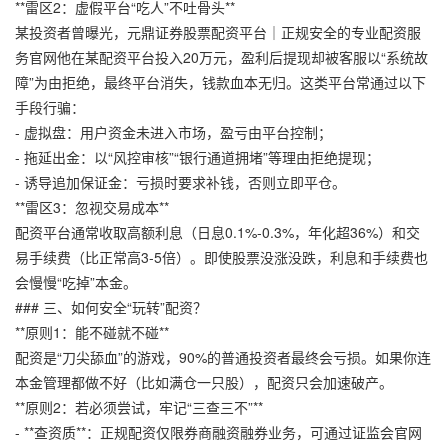
**雷区2：虚假平台“吃人”不吐骨头**
某投资者曾曝光，
元鼎证券股票配资平台｜正规安全的专业配资服
务官网
他在某配资平台投入20万元，盈利后提现却被客服以“系统故
障”为由拒绝，最终平台消失，钱款血本无归。这类平台常通过以下
手段行骗：
- 虚拟盘：用户资金未进入市场，盈亏由平台控制；
- 拖延出金：以“风控审核”“银行通道拥堵”等理由拒绝提现；
- 诱导追加保证金：亏损时要求补钱，否则立即平仓。
**雷区3：忽视交易成本**
配资平台通常收取高额利息（日息0.1%-0.3%，年化超36%）和交
易手续费（比正常高3-5倍）。即使股票没涨没跌，利息和手续费也
会慢慢“吃掉”本金。
### 三、如何安全“玩转”配资？
**原则1：能不碰就不碰**
配资是“刀尖舔血”的游戏，90%的普通投资者最终会亏损。如果你连
本金管理都做不好（比如满仓一只股），配资只会加速破产。
**原则2：若必须尝试，牢记“三查三不”**
- **查资质**：正规配资仅限券商融资融券业务，可通过证监会官网