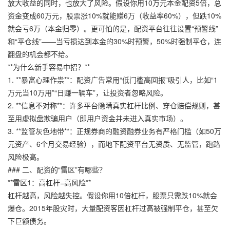
放大收益的同时，也放大了风险。假设你用10万元本金配资5倍，总
资金变成60万元，股票涨10%就能赚6万（收益率60%），但跌10%
就会亏6万（本金归零）。更可怕的是，配资平台往往设置“预警线”
和“平仓线”——当亏损达到本金的30%时预警，50%时强制平仓，连
翻盘的机会都不给。
**为什么新手容易中招？**
1. **暴富心理作祟**：配资广告常用“低门槛高回报”吸引人，比如“1
万元当10万用”“日赚一辆车”，让投资者忽略风险。
2. **信息不对称**：许多平台隐瞒真实杠杆比例、穿仓赔偿规则，甚
至用虚拟盘欺骗用户（即用户资金并未进入真实市场）。
3. **监管灰色地带**：正规券商的融资融券业务有严格门槛（如50万
元资产、6个月交易经验），而地下配资平台无资质、无监管，跑路
风险极高。
### 二、配资的“雷区”有哪些？
**雷区1：高杠杆=高风险**
杠杆越高，风险越失控。假设你用10倍杠杆，股票只需跌10%就会
爆仓。2015年股灾时，大量配资客因杠杆过高被强制平仓，甚至欠
下巨额债务。