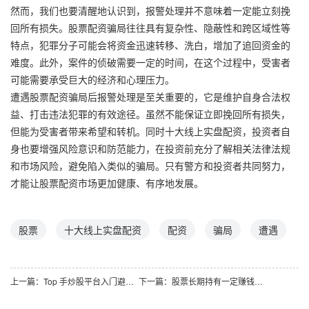
然而，我们也要清醒地认识到，报警处理并不意味着一定能立刻挽
回所有损失。股票配资骗局往往具有复杂性、隐蔽性和跨区域性等
特点，犯罪分子可能会将资金迅速转移、洗白，增加了追回资金的
难度。此外，案件的侦破需要一定的时间，在这个过程中，受害者
可能需要承受巨大的经济和心理压力。
遭遇股票配资骗局后报警处理是至关重要的，它是维护自身合法权
益、打击违法犯罪的有效途径。虽然不能保证立即挽回所有损失，
但能为受害者带来希望和转机。同时十大线上实盘配资，投资者自
身也要增强风险意识和防范能力，在投资前充分了解相关法律法规
和市场风险，避免陷入类似的骗局。只有警方和投资者共同努力，
才能让股票配资市场更加健康、有序地发展。
股票
十大线上实盘配资
配资
骗局
遭遇
上一篇：
Top 手炒股平台入门避坑指南：远离这些常见操作误区
下一篇：
股票长期持有一定赚钱吗？揭秘投资背后的真相！