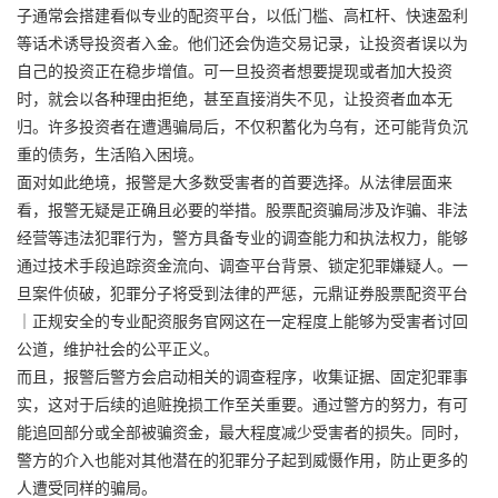
子通常会搭建看似专业的配资平台，以低门槛、高杠杆、快速盈利
等话术诱导投资者入金。他们还会伪造交易记录，让投资者误以为
自己的投资正在稳步增值。可一旦投资者想要提现或者加大投资
时，就会以各种理由拒绝，甚至直接消失不见，让投资者血本无
归。许多投资者在遭遇骗局后，不仅积蓄化为乌有，还可能背负沉
重的债务，生活陷入困境。
面对如此绝境，报警是大多数受害者的首要选择。从法律层面来
看，报警无疑是正确且必要的举措。股票配资骗局涉及诈骗、非法
经营等违法犯罪行为，警方具备专业的调查能力和执法权力，能够
通过技术手段追踪资金流向、调查平台背景、锁定犯罪嫌疑人。一
旦案件侦破，犯罪分子将受到法律的严惩，
元鼎证券股票配资平台
｜正规安全的专业配资服务官网
这在一定程度上能够为受害者讨回
公道，维护社会的公平正义。
而且，报警后警方会启动相关的调查程序，收集证据、固定犯罪事
实，这对于后续的追赃挽损工作至关重要。通过警方的努力，有可
能追回部分或全部被骗资金，最大程度减少受害者的损失。同时，
警方的介入也能对其他潜在的犯罪分子起到威慑作用，防止更多的
人遭受同样的骗局。