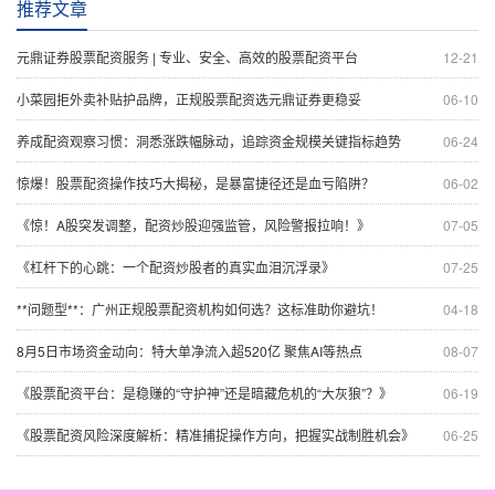
推荐文章
元鼎证券股票配资服务 | 专业、安全、高效的股票配资平台
12-21
小菜园拒外卖补贴护品牌，正规股票配资选元鼎证券更稳妥
06-10
养成配资观察习惯：洞悉涨跌幅脉动，追踪资金规模关键指标趋势
06-24
惊爆！股票配资操作技巧大揭秘，是暴富捷径还是血亏陷阱？
06-02
《惊！A股突发调整，配资炒股迎强监管，风险警报拉响！》
07-05
《杠杆下的心跳：一个配资炒股者的真实血泪沉浮录》
07-25
**问题型**：广州正规股票配资机构如何选？这标准助你避坑！
04-18
8月5日市场资金动向：特大单净流入超520亿 聚焦AI等热点
08-07
《股票配资平台：是稳赚的“守护神”还是暗藏危机的“大灰狼”？》
06-19
《股票配资风险深度解析：精准捕捉操作方向，把握实战制胜机会》
06-25