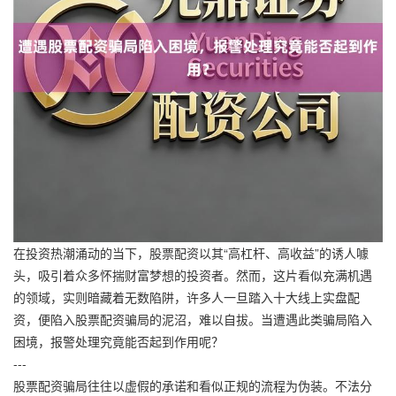
在投资热潮涌动的当下，股票配资以其“高杠杆、高收益”的诱人噱
头，吸引着众多怀揣财富梦想的投资者。然而，这片看似充满机遇
的领域，实则暗藏着无数陷阱，许多人一旦踏入十大线上实盘配
资，便陷入股票配资骗局的泥沼，难以自拔。当遭遇此类骗局陷入
困境，报警处理究竟能否起到作用呢？
---
股票配资骗局往往以虚假的承诺和看似正规的流程为伪装。不法分