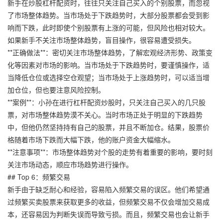
新手在炒股杠杆配资时，往往只关注自己买入的个别股票，而忽视
了市场整体趋势。当市场处于下跌趋势时，大部分股票都会受到影
响而下跌，此时即使个别股票有上涨的可能，但风险也相对较大。
如果新手不关注市场整体趋势，盲目操作，很容易遭受损失。
**正确做法**：密切关注市场整体趋势，了解宏观经济形势、政策变
化等因素对市场的影响。当市场处于下跌趋势时，要谨慎操作，适
当降低仓位或选择空仓观望；当市场处于上涨趋势时，可以适当增
加仓位，但也要注意风险控制。
**案例**：小孙在进行杠杆配资炒股时，只关注自己买入的几只股
票，对市场整体趋势漠不关心。当时市场正处于明显的下跌趋势
中，但他仍然坚持持有自己的股票，并且不断加仓。结果，股票价
格随着市场下跌而大幅下跌，他的账户资金大幅缩水。
**注意事项**：市场整体趋势对个股的走势有着重要的影响，要时刻
关注市场动态，顺应市场趋势进行操作。
## Top 6：频繁交易
新手由于缺乏耐心和经验，容易陷入频繁交易的误区。他们希望通
过频繁买卖股票来获取更多的收益，但频繁交易不仅会增加交易成
本，还容易因为判断失误而导致亏损。而且，频繁交易也会让新手