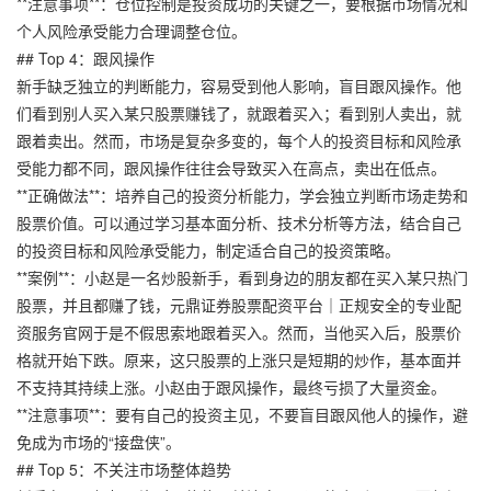
**注意事项**：仓位控制是投资成功的关键之一，要根据市场情况和
个人风险承受能力合理调整仓位。
## Top 4：跟风操作
新手缺乏独立的判断能力，容易受到他人影响，盲目跟风操作。他
们看到别人买入某只股票赚钱了，就跟着买入；看到别人卖出，就
跟着卖出。然而，市场是复杂多变的，每个人的投资目标和风险承
受能力都不同，跟风操作往往会导致买入在高点，卖出在低点。
**正确做法**：培养自己的投资分析能力，学会独立判断市场走势和
股票价值。可以通过学习基本面分析、技术分析等方法，结合自己
的投资目标和风险承受能力，制定适合自己的投资策略。
**案例**：小赵是一名炒股新手，看到身边的朋友都在买入某只热门
股票，并且都赚了钱，
元鼎证券股票配资平台｜正规安全的专业配
资服务官网
于是不假思索地跟着买入。然而，当他买入后，股票价
格就开始下跌。原来，这只股票的上涨只是短期的炒作，基本面并
不支持其持续上涨。小赵由于跟风操作，最终亏损了大量资金。
**注意事项**：要有自己的投资主见，不要盲目跟风他人的操作，避
免成为市场的“接盘侠”。
## Top 5：不关注市场整体趋势