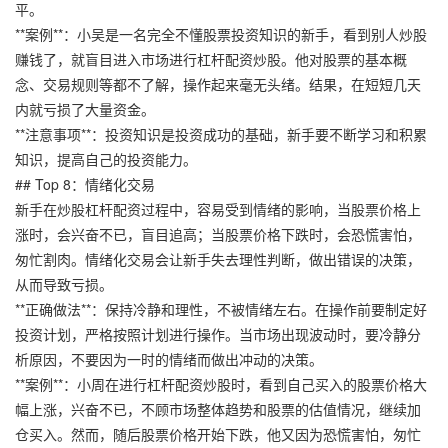
平。
**案例**：小吴是一名完全不懂股票投资知识的新手，看到别人炒股
赚钱了，就盲目进入市场进行杠杆配资炒股。他对股票的基本概
念、交易规则等都不了解，操作起来毫无头绪。结果，在短短几天
内就亏损了大量资金。
**注意事项**：投资知识是投资成功的基础，新手要不断学习和积累
知识，提高自己的投资能力。
## Top 8：情绪化交易
新手在炒股杠杆配资过程中，容易受到情绪的影响，当股票价格上
涨时，会兴奋不已，盲目追高；当股票价格下跌时，会恐慌害怕，
匆忙割肉。情绪化交易会让新手失去理性判断，做出错误的决策，
从而导致亏损。
**正确做法**：保持冷静和理性，不被情绪左右。在操作前要制定好
投资计划，严格按照计划进行操作。当市场出现波动时，要冷静分
析原因，不要因为一时的情绪而做出冲动的决策。
**案例**：小周在进行杠杆配资炒股时，看到自己买入的股票价格大
幅上涨，兴奋不已，不顾市场整体趋势和股票的估值情况，继续加
仓买入。然而，随后股票价格开始下跌，他又因为恐慌害怕，匆忙