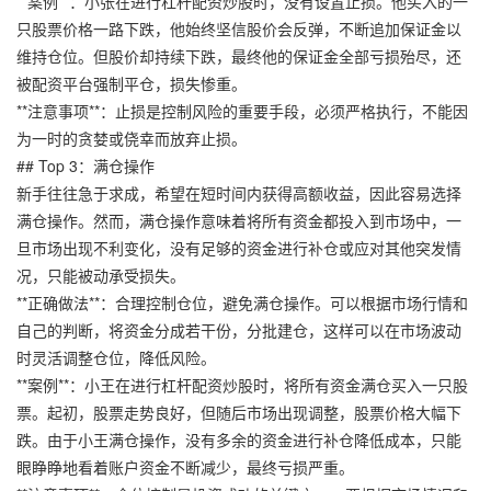
**案例**：小张在进行杠杆配资炒股时，没有设置止损。他买入的一
只股票价格一路下跌，他始终坚信股价会反弹，不断追加保证金以
维持仓位。但股价却持续下跌，最终他的保证金全部亏损殆尽，还
被配资平台强制平仓，损失惨重。
**注意事项**：止损是控制风险的重要手段，必须严格执行，不能因
为一时的贪婪或侥幸而放弃止损。
## Top 3：满仓操作
新手往往急于求成，希望在短时间内获得高额收益，因此容易选择
满仓操作。然而，满仓操作意味着将所有资金都投入到市场中，一
旦市场出现不利变化，没有足够的资金进行补仓或应对其他突发情
况，只能被动承受损失。
**正确做法**：合理控制仓位，避免满仓操作。可以根据市场行情和
自己的判断，将资金分成若干份，分批建仓，这样可以在市场波动
时灵活调整仓位，降低风险。
**案例**：小王在进行杠杆配资炒股时，将所有资金满仓买入一只股
票。起初，股票走势良好，但随后市场出现调整，股票价格大幅下
跌。由于小王满仓操作，没有多余的资金进行补仓降低成本，只能
眼睁睁地看着账户资金不断减少，最终亏损严重。