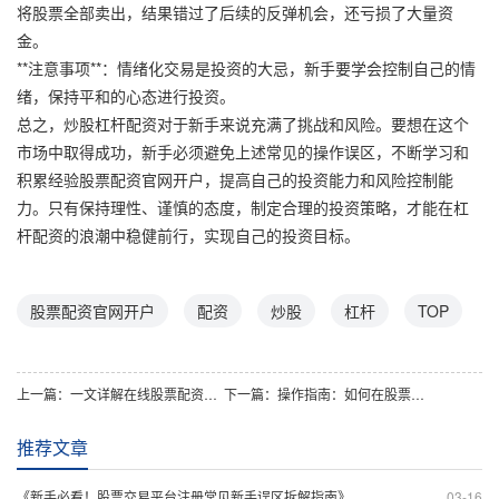
将股票全部卖出，结果错过了后续的反弹机会，还亏损了大量资
金。
**注意事项**：情绪化交易是投资的大忌，新手要学会控制自己的情
绪，保持平和的心态进行投资。
总之，炒股杠杆配资对于新手来说充满了挑战和风险。要想在这个
市场中取得成功，新手必须避免上述常见的操作误区，不断学习和
积累经验股票配资官网开户，提高自己的投资能力和风险控制能
力。只有保持理性、谨慎的态度，制定合理的投资策略，才能在杠
杆配资的浪潮中稳健前行，实现自己的投资目标。
股票配资官网开户
配资
炒股
杠杆
TOP
上一篇：
一文详解在线股票配资开户步骤，轻松开启投资之旅
下一篇：
操作指南：如何在股票配资平台顺利完成开户流程？
推荐文章
《新手必看！股票交易平台注册常见新手误区拆解指南》
03-16