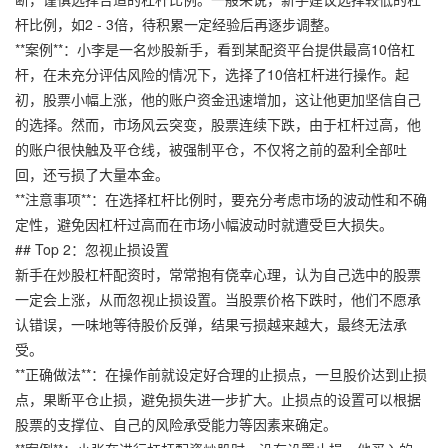
杆比例，如2 - 3倍，待积累一定经验后再逐步调整。
**案例**：小李是一名炒股新手，看到某配资平台提供最高10倍杠
杆，在未充分评估风险的情况下，选择了10倍杠杆进行操作。起
初，股票小幅上涨，他的账户资金迅速增加，这让他更加坚信自己
的选择。然而，市场风云突变，股票连续下跌，由于杠杆过高，他
的账户很快触及平仓线，被强制平仓，不仅将之前的盈利全部吐
回，还亏损了大量本金。
**注意事项**：在选择杠杆比例时，要充分考虑市场的波动性和不确
定性，避免因杠杆过高而在市场小幅波动时就遭受巨大损失。
## Top 2：忽视止损设置
新手在炒股杠杆配资时，常常抱有侥幸心理，认为自己选中的股票
一定会上涨，从而忽视止损设置。当股票价格下跌时，他们不愿承
认错误，一味地等待股价反弹，结果亏损越来越大，最终无法承
受。
**正确做法**：在操作前就设定好合理的止损点，一旦股价达到止损
点，果断平仓止损，避免损失进一步扩大。止损点的设置可以根据
股票的支撑位、自己的风险承受能力等因素来确定。