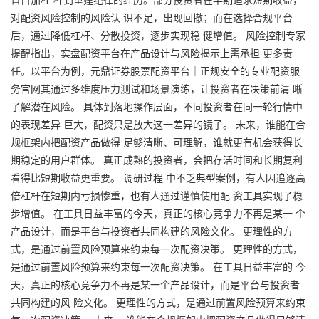
对配资风险控制的风险认 识不足，出现回撤；而在选择合规平台
后，通过降低杠杆、分散投资，逐步实现稳 健增值。 风险控制专家
提醒指出，实盘配资平台在产品设计与风险揭示上需承担 更多责
任。以平台为例，
元鼎证券股票配资平台｜正规安全的专业配资服
务官网
其通过多维度压力测试和场景演练，让投资者在决策前清 晰
了解潜在风险。 具体到落地操作层面，不同投资者在同一轮行情中
的表现差异 巨大，配资只是放大这一差异的镜子。 未来，谁能在合
规框架内把配资产品做得 足够清晰、可理解，谁就更有机会获得长
期稳定的用户群体。 真正成熟的投资者，会把存活时间和长期复利
看得比短期收益更重要。 调研过程 中不乏典型案例，有人因追逐高
倍杠杆在短期内亏损惨重，也有人通过谨慎使用配 资工具实现了稳
步增值。 在工具日益丰富的今天，真正的核心竞争力不再是某一 个
产品设计，而是平台与投资者共同构建的风险文化。 更理性的方
式，是通过前置风险预算来约束每一次配资决策。 更理性的方式，
是通过前置风险预算来约束每一次配资决策。 在工具日益丰富的 今
天，真正的核心竞争力不再是某一个产品设计，而是平台与投资者
共同构建的风 险文化。 更理性的方式，是通过前置风险预算来约束