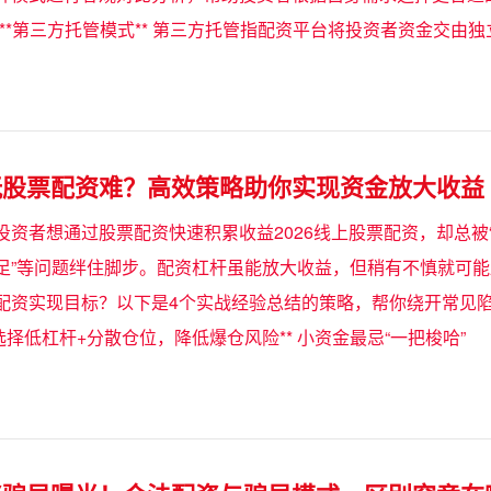
. **第三方托管模式** 第三方托管指配资平台将投资者资金交由
玩股票配资难？高效策略助你实现资金放大收益
投资者想通过股票配资快速积累收益2026线上股票配资，却总被
足”等问题绊住脚步。配资杠杆虽能放大收益，但稍有不慎就可
配资实现目标？以下是4个实战经验总结的策略，帮你绕开常见陷阱
选择低杠杆+分散仓位，降低爆仓风险** 小资金最忌“一把梭哈”