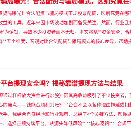
资骗局曝光！合法配资与骗局模式，区别究竟在
票配资骗局曝光！合法配资与骗局模式正规股票配资，区别究竟在哪
收益的工具，近年来因市场波动加剧而备受关注。然而，行业乱
险”为诱饵，导致不少投资者血本无归。本文将从**资金安全、
群**五个维度，客观对比合法配资与骗局模式的核心差异，帮助
资平台提现安全吗？揭秘靠谱提现方法与结果
即通过杠杆放大资金进行炒股）因其高收益吸引了不少投资者，
心的痛点——钱能否顺利到账？平台会不会以各种理由拖延或扣
老手，我结合自身经验和行业观察，总结了4个关键方法，帮你
 **一、选择正规持牌平台，从源头降低风险** **核心逻辑**：合规