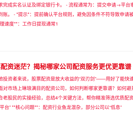
求完成实名认证及绑定银行卡。 - 流程通常为：提交申请→平台审
账。 - *提示*：提前确认平台规则，避免因条件不符导致申请被拒
银行处理速度**：工作日提现通常1
票配资迷茫？揭秘哪家公司配资服务更优更靠谱
地投资者来说，股票配资是放大收益的“双刃剑”——用好了能快
面对市场上琳琅满目的配资公司，如何判断哪家更靠谱？如何避开“
合老股民的实操经验，总结4个关键方法，帮你精准筛选优质配资平
平台” **核心问题**：配资行业鱼龙混杂，部分公司以“低息”