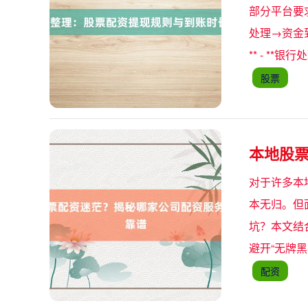
部分平台要
处理→资金到
** - **
股票
本地股
对于许多本
本无归。但
坑？本文结
避开“无牌黑
配资