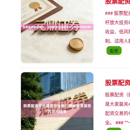
股票配
### 股
杆放大投资
收益、低风
制、适用人
配资
股票配
股票配资（
是大家最关
配资交易的
全。 ###