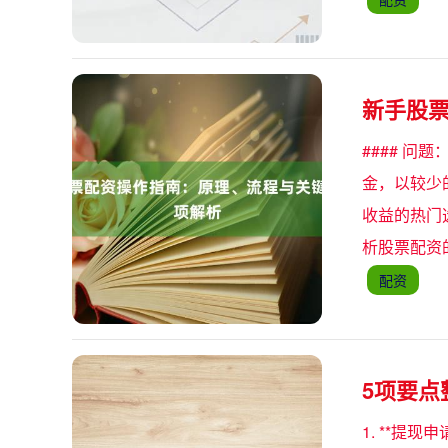
新手股
#### 
金，以较少
收益的热门
析股票配资
配资
5项要
1. **提