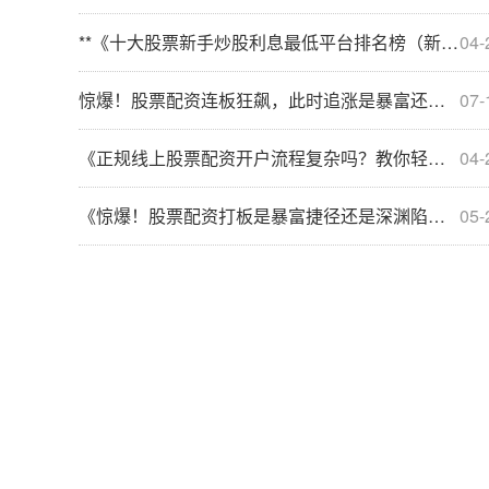
**《十大股票新手炒股利息最低平台排名榜（新版）》**
04-
惊爆！股票配资连板狂飙，此时追涨是暴富还是深渊？
07-
《正规线上股票配资开户流程复杂吗？教你轻松完成》
04-
《惊爆！股票配资打板是暴富捷径还是深渊陷阱？敢碰吗！》
05-