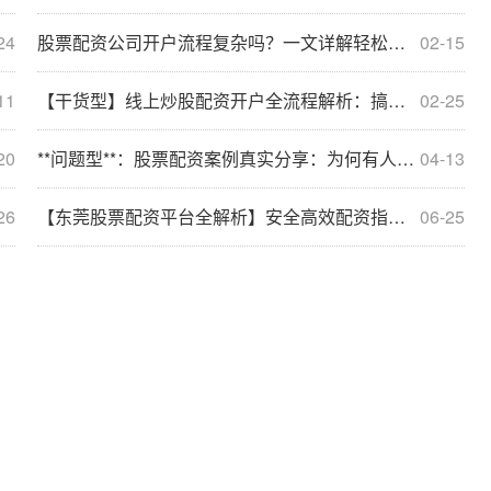
24
股票配资公司开户流程复杂吗？一文详解轻松上手
02-15
11
【干货型】线上炒股配资开户全流程解析：搞定安全配资
02-25
20
**问题型**：股票配资案例真实分享：为何有人盈利有人亏损？
04-13
26
【东莞股票配资平台全解析】安全高效配资指南，助您精准把握股市机遇！
06-25