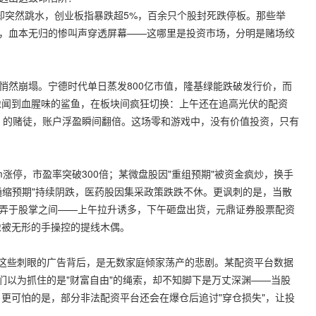
数却突然跳水，创业板指暴跌超5%，百余只个股封死跌停板。那些举
仓，血本无归的惨叫声穿透屏幕——这哪里是投资市场，分明是赌场绞
悄然崩塌。宁德时代单日蒸发800亿市值，隆基绿能跌破发行价，而
像闻到血腥味的鲨鱼，在板块间疯狂切换：上午还在追高光伏的配资
）的赌徒，账户浮盈瞬间翻倍。这场零和游戏中，没有价值投资，只有
cm涨停，市盈率突破300倍；某微盘股因"重组预期"被资金疯炒，换手
"通缩预期"持续阴跌，医药股因集采政策跌跌不休。更讽刺的是，当散
玩弄于股掌之间——上午拉升诱多，下午砸盘出货，
元鼎证券股票配资
像被无形的手操控的提线木偶。
60！"这些刺眼的广告背后，是无数家庭倾家荡产的悲剧。某配资平台数据
们以为抓住的是"财富自由"的绳索，却不知脚下是万丈深渊——当股
更可怕的是，部分非法配资平台还会在爆仓后追讨"穿仓损失"，让投