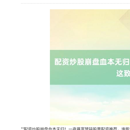
**配资炒股崩盘血本无归！一夜暴富梦碎股票配资推荐，谁能