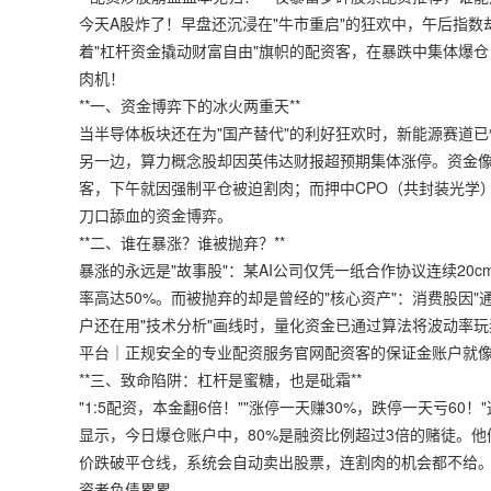
今天A股炸了！早盘还沉浸在"牛市重启"的狂欢中，午后指
着"杠杆资金撬动财富自由"旗帜的配资客，在暴跌中集体爆
肉机！
**一、资金博弈下的冰火两重天**
当半导体板块还在为"国产替代"的利好狂欢时，新能源赛道已
另一边，算力概念股却因英伟达财报超预期集体涨停。资金
客，下午就因强制平仓被迫割肉；而押中CPO（共封装光学
刀口舔血的资金博弈。
**二、谁在暴涨？谁被抛弃？**
暴涨的永远是"故事股"：某AI公司仅凭一纸合作协议连续20
率高达50%。而被抛弃的却是曾经的"核心资产"：消费股因
户还在用"技术分析"画线时，量化资金已通过算法将波动率
平台｜正规安全的专业配资服务官网
配资客的保证金账户就
**三、致命陷阱：杠杆是蜜糖，也是砒霜**
"1:5配资，本金翻6倍！""涨停一天赚30%，跌停一天亏
显示，今日爆仓账户中，80%是融资比例超过3倍的赌徒。他
价跌破平仓线，系统会自动卖出股票，连割肉的机会都不给。
资者负债累累。