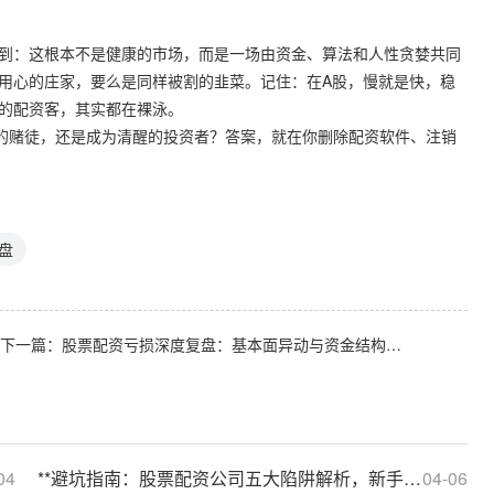
识到：这根本不是健康的市场，而是一场由资金、算法和人性贪婪共同
有用心的庄家，要么是同样被割的韭菜。记住：在A股，慢就是快，稳
衣的配资客，其实都在裸泳。
割的赌徒，还是成为清醒的投资者？答案，就在你删除配资软件、注销
盘
下一篇：
股票配资亏损深度复盘：基本面异动与资金结构失衡的双重审视
04
**避坑指南：股票配资公司五大陷阱解析，新手必看的防坑攻略**
04-06