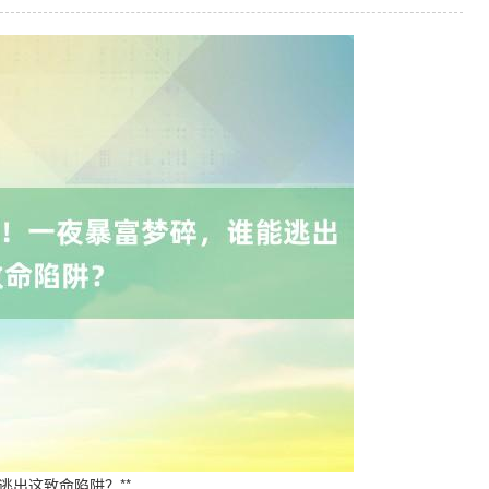
逃出这致命陷阱？**