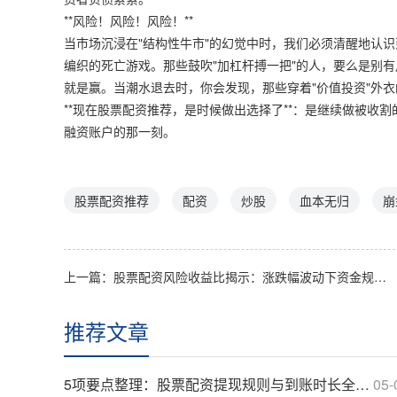
**风险！风险！风险！**
当市场沉浸在"结构性牛市"的幻觉中时，我们必须清醒地认
编织的死亡游戏。那些鼓吹"加杠杆搏一把"的人，要么是别
就是赢。当潮水退去时，你会发现，那些穿着"价值投资"外
**现在股票配资推荐，是时候做出选择了**：是继续做被收
融资账户的那一刻。
股票配资推荐
配资
炒股
血本无归
崩
上一篇：
股票配资风险收益比揭示：涨跌幅波动下资金规模关键指标异动
推荐文章
5项要点整理：股票配资提现规则与到账时长全解析
05-