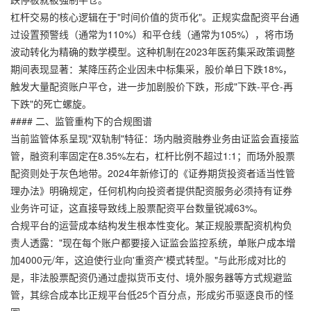
杠杆交易的核心逻辑在于"时间价值的货币化"。正规实盘配资平台通
过设置预警线（通常为110%）和平仓线（通常为105%），将市场
波动转化为精确的数学模型。这种机制在2023年医药集采政策调整
期间表现显著：某降压药企业因未中标集采，股价单日下跌18%，
触发大量配资账户平仓，进一步加剧股价下跌，形成"下跌-平仓-再
下跌"的死亡螺旋。
#### 二、监管重构下的合规图谱
当前监管体系呈现"双轨制"特征：场内融资融券业务由证监会直接监
管，融资利率固定在8.35%左右，杠杆比例不超过1:1；而场外股票
配资则处于灰色地带。2024年新修订的《证券期货投资者适当性管
理办法》明确规定，任何机构向投资者提供配资服务必须持有证券
业务许可证，这直接导致线上股票配资平台数量锐减63%。
合规平台的运营成本结构发生根本性变化。某正规股票配资机构负
责人透露："现在每个账户都要接入证监会监控系统，单账户成本增
加4000元/年，这迫使行业向'重资产'模式转型。"与此形成对比的
是，非法股票配资仍通过虚拟货币支付、境外服务器等方式规避监
管，其综合成本比正规平台低25个百分点，形成劣币驱逐良币的怪