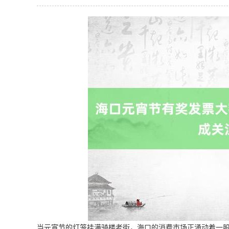
当元宵节的灯笼挂满骑楼老街，海口的消费市场正涌动着一股