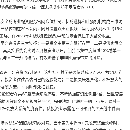
内融资融券的3.7倍，但违规成本却不足后者的1/10。
规安全的专业配资服务官网
仓位控制、标的选择和止损机制构成三维防
严格控制在20%以内，同时设置双重止损线：当亏损达到本金的15%
"策略，在2023年AI板块剧烈波动中帮助基金保住了大部分收益。
法平台需具备三大特征：一是资金由第三方银行存管，二是提供实盘交
，其风控系统会实时监测投资者账户，当持仓集中度超过40%或单一
手段与人工干预的结合，有效降低了非理性操作带来的风险。
应该追问：在资本市场中，这种杠杆哲学是否依然成立？从行为金融学
差，投资者往往高估自己的选股能力；二是损失厌恶异化，杠杆放大的
于落袋为安，亏损时却死扛到底。
资投资者在某ST股票连续涨停后，不断追加配资比例至8倍。当监管层
板就因保证金不足被强制平仓，完美演绎了"赚时一辆自行车，赔时一
杠杆会放大系统的脆弱性，使投资者暴露在不可预测的黑天鹅事件面
场的波涛暗涌形成奇妙对照。当市民为中得800元发票奖金欢呼时，