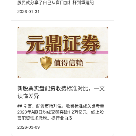
股民就分享了自己从盲目加杠杆到重建纪
2026-01-31
新股票实盘配资收费标准对比，一文
读懂差异
## 引言：配资市场升温，收费标准成关键考量
2023年A股日均成交额突破1.2万亿元，线上股
票配资需求激增。据行业白皮
2026-03-09