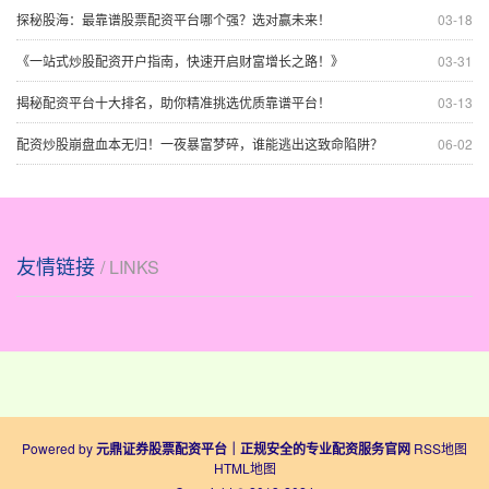
探秘股海：最靠谱股票配资平台哪个强？选对赢未来！
03-18
《一站式炒股配资开户指南，快速开启财富增长之路！》
03-31
揭秘配资平台十大排名，助你精准挑选优质靠谱平台！
03-13
配资炒股崩盘血本无归！一夜暴富梦碎，谁能逃出这致命陷阱？
06-02
友情链接
/ LINKS
Powered by
元鼎证券股票配资平台｜正规安全的专业配资服务官网
RSS地图
HTML地图