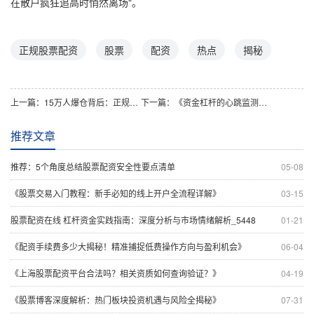
在散户疯狂追高时悄然离场"。
正规股票配资
股票
配资
热点
揭秘
上一篇：
15万人爆仓背后：正规实盘配资需警惕，比特币跌破78000美元
下一篇：
《资金杠杆的心跳监测仪：配资交易稳定性如何守护你的财富脉搏》
推荐文章
推荐：5个角度总结股票配资安全性要点清单
05-08
《股票交易入门教程：新手必知的线上开户全流程详解》
03-15
股票配资在线 杠杆资金实践指南：深度分析与市场情绪解析_5448
01-21
《配资手续费多少大揭秘！精准捕捉低费操作方向与盈利机会》
06-04
《上海股票配资平台合法吗？相关资质如何查询验证？》
04-19
《股票博客深度解析：热门板块投资机遇与风险全揭秘》
07-31