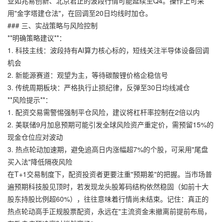
业如兆易创新、北京君正的波段行情可能延续至Q4。操作上可采
用"金字塔建仓法"，在回调至20日均线时加仓。
### 三、实战策略与风险控制
**明确策略建议**：
1. 科技主线：波段持有AI算力核心标的，短线关注半导体设备回调
机会
2. 新能源赛道：观望为主，等待碳酸锂价格企稳信号
3. 传统周期板块：严格执行止损纪律，反弹至30日均线减仓
**风险提示**：
1. 配资交易需警惕强制平仓风险，建议将杠杆率控制在2倍以内
2. 美联储9月加息预期可能引发全球风险资产重定价，需预留15%的
现金仓位应对波动
3. 热点轮动加速期，避免追高日内涨幅超7%的个股，可采用"尾盘
买入法"降低隔夜风险
在T+1交易制度下，配资投资者更要注重"预期差"的把握。当市场普
遍预期科技股见顶时，若发现龙头股筹码结构依然稳固（如前十大
股东持股比例超60%），往往意味着行情尚未结束。记住：真正的
热点轮动高手正规股票配资，永远在"主流资金未撤离前提前布局，