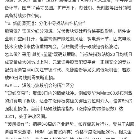
备环节，国产12英寸晶圆厂扩产潮下，刻蚀机、光刻胶等细分领域
具备持续炒作空间。
**2. 新能源赛道：分化中寻找结构性机会**
能否做？需区分细分领域。光伏板块受硅料价格暴跌影响，组件企
业利润空间打开，但需警惕产能过剩风险；锂电池环节，固态电池
技术突破带来估值重构机会，但短期受制于碳酸锂价格波动。
怎么做？采用"趋势+量能"双确认策略。当板块指数站稳20日均线且
成交量放大30%以上时，
元鼎证券股票配资平台｜正规安全的专业
配资服务官网
可关注宁德时代、恩捷股份等龙头的低吸机会；若跌
破60日均线则需果断止损。
### 二、短线与波段机会的精准区分
**短线交易**：聚焦3日内的情绪脉冲。例如受华为Mate60发布刺激
的消费电子板块，适合在涨停板突破关键压力位时介入，设置5%的
强制止损位。当前市场短线情绪指标（涨停家数/跌停家数）达
3.2:1，处于进攻区间。
**波段操作**：把握3-8周的产业趋势。如存储芯片行业，受益于AI服
务器需求激增，HBM（高带宽内存）价格季度涨幅超20%，相关企