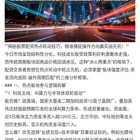
**揭秘股票配资热点轮动技巧，精准捕捉操作方向赢实战先机！**
今日市场呈现结构性分化，科技成长股受政策利好刺激集体走强，
而传统周期板块因商品价格回调承压。这种"冰火两重天"的格局下，
配资交易者若想在热点轮动中抢占先机，必须掌握"板块强度评估-资
金流向追踪-操作周期匹配"的三维分析框架。
### 一、热点板块参与逻辑拆解
**1. 科技主线：AI算力与半导体双轮驱动**
能否做？政策端，国家大基金二期加码投资12英寸晶圆厂，叠加英
伟达财报超预期引发的全球AI算力革命，形成双重催化。资金面，
近5日板块主力资金净流入超120亿元，北方华创、中际旭创等龙头
创历史新高，显示机构资金深度介入。
怎么做？优先选择"业绩兑现+技术突破"双重验证标的。例如光模块
领域，800G产品量产企业将直接受益于AI算力需求爆发；半导体设