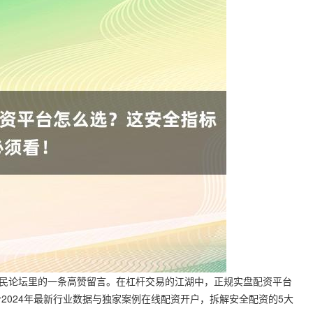
股民论坛里的一条高赞留言。在杠杆交易的江湖中，正规实盘配资平台
2024年最新行业数据与独家案例在线配资开户，拆解安全配资的5大