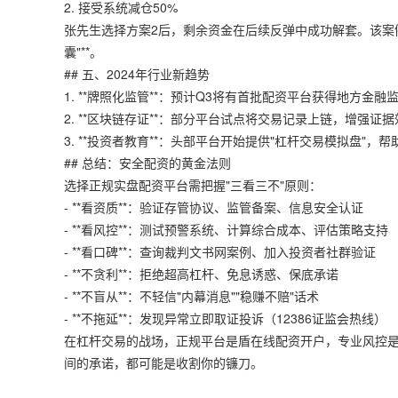
2. 接受系统减仓50%
张先生选择方案2后，剩余资金在后续反弹中成功解套。该案
囊"**。
## 五、2024年行业新趋势
1. **牌照化监管**：预计Q3将有首批配资平台获得地方金融
2. **区块链存证**：部分平台试点将交易记录上链，增强证据
3. **投资者教育**：头部平台开始提供"杠杆交易模拟盘"，
## 总结：安全配资的黄金法则
选择正规实盘配资平台需把握"三看三不"原则：
- **看资质**：验证存管协议、监管备案、信息安全认证
- **看风控**：测试预警系统、计算综合成本、评估策略支持
- **看口碑**：查询裁判文书网案例、加入投资者社群验证
- **不贪利**：拒绝超高杠杆、免息诱惑、保底承诺
- **不盲从**：不轻信"内幕消息""稳赚不赔"话术
- **不拖延**：发现异常立即取证投诉（12386证监会热线）
在杠杆交易的战场，正规平台是盾在线配资开户，专业风控
间的承诺，都可能是收割你的镰刀。