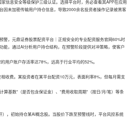
过国家信息安全等级保护三级认证。选择平台时，务必查看其APP在应用
台因未加密传输用户持仓信息，导致2000余名投资者操作记录被黑客
发预警，
元鼎证券股票配资平台｜正规安全的专业配资服务官网
60%时
"功能，通过AI分析用户持仓结构，在预警阶段提供对冲策略，使客户
风控的用户账户存活率达78%，远高于行业平均的52%。
目变相收费。某投资者在某平台配资10万元，表面利率8%，但每月需支
息计算基数"（是否包含保证金）、"费用收取周期"（按日/月/笔）等条
:5杠杆），初始持仓某AI概念股。当股价下跌至预警线时，平台风控系统