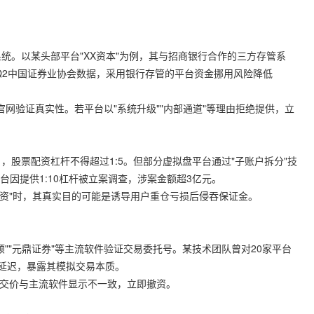
统。以某头部平台"XX资本"为例，其与招商银行合作的三方存管系
Q2中国证券业协会数据，采用银行存管的平台资金挪用风险降低
官网验证真实性。若平台以"系统升级""内部通道"等理由拒绝提供，立
股票配资杠杆不得超过1:5。但部分虚拟盘平台通过"子账户拆分"技
台因提供1:10杠杆被立案调查，涉案金额超3亿元。
免息配资"时，其真实目的可能是诱导用户重仓亏损后侵吞保证金。
""元鼎证券"等主流软件验证交易委托号。某技术团队曾对20家平台
延迟，暴露其模拟交易本质。
，若成交价与主流软件显示不一致，立即撤资。