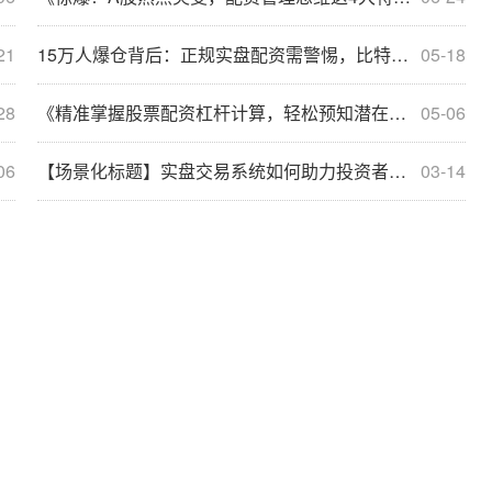
21
15万人爆仓背后：正规实盘配资需警惕，比特币跌破78000美元
05-18
28
《精准掌握股票配资杠杆计算，轻松预知潜在收益成果》
05-06
06
【场景化标题】实盘交易系统如何助力投资者实现稳健收益增长？
03-14