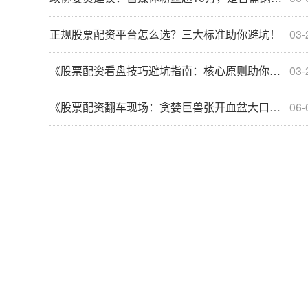
正规股票配资平台怎么选？三大标准助你避坑！
03-
《股票配资看盘技巧避坑指南：核心原则助你远离资金陷阱》
03-
《股票配资翻车现场：贪婪巨兽张开血盆大口吞噬财富梦》
06-