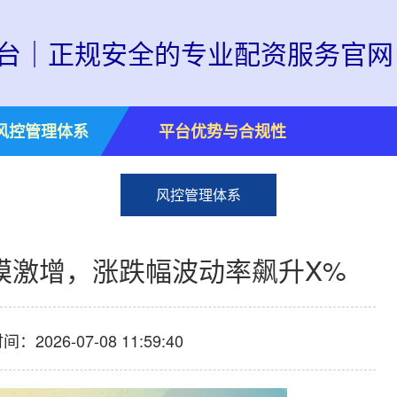
台｜正规安全的专业配资服务官网
风控管理体系
平台优势与合规性
风控管理体系
模激增，涨跌幅波动率飙升X%
：2026-07-08 11:59:40